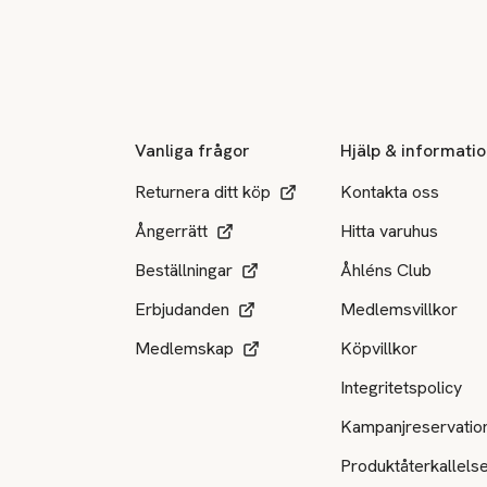
Sidfot
Vanliga frågor
Hjälp & informati
Returnera ditt köp
Kontakta oss
Ångerrätt
Hitta varuhus
Beställningar
Åhléns Club
Erbjudanden
Medlemsvillkor
Medlemskap
Köpvillkor
Integritetspolicy
Kampanjreservatio
Produktåterkallels