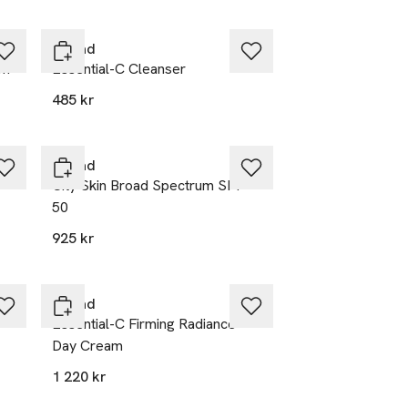
Murad
am
Essential-C Cleanser
485 kr
Murad
City Skin Broad Spectrum SPF
50
925 kr
Murad
Essential-C Firming Radiance
Day Cream
1 220 kr