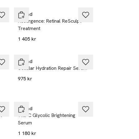
Murad
Resurgence: Retinal ReSculpt
Treatment
1 405 kr
Murad
Cellular Hydration Repair Serum
975 kr
Murad
t
Vita-C Glycolic Brightening
Serum
1 180 kr