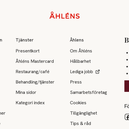
on
Tjänster
Åhlens
B
Presentkort
Om Åhléns
Åhléns Mastercard
Hållbarhet
Restaurang/café
Lediga jobb
Behandling/tjänster
Press
Mina sidor
Samarbetsföretag
Kategori index
Cookies
Fö
ner
Tillgänglighet
e
Tips & råd