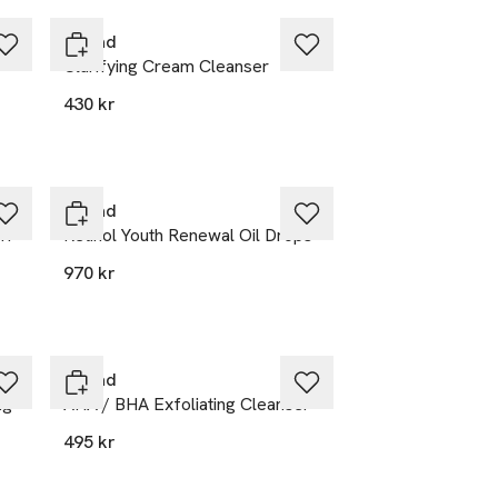
Murad
Clarifying Cream Cleanser
430 kr
Murad
r:
Retinol Youth Renewal Oil Drops
970 kr
Murad
ng
AHA / BHA Exfoliating Cleanser
495 kr