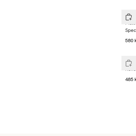
Mur
Multi
Spec
580 
End
Mur
Rene
485 