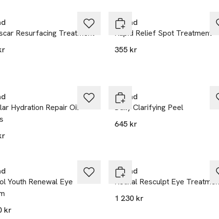
ad
Murad
iscar Resurfacing Treatment
Rapid Relief Spot Treatment
kr
355 kr
ad
Murad
lar Hydration Repair Oil
Daily Clarifying Peel
s
645 kr
kr
ad
Murad
nol Youth Renewal Eye
Retinal Resculpt Eye Treatmen
um
1 230 kr
0 kr