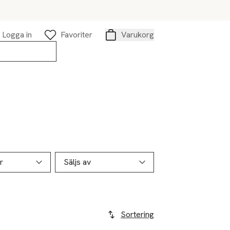
Logga in
Favoriter
Varukorg
Varukorg
r
Säljs av
Sortering