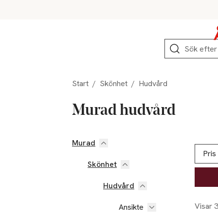
Hoppa till produktnavigation
Hoppa till innehåll
Hoppa till sidfot
Sök
Start
/
Skönhet
/
Hudvård
Murad hudvård
Murad
Hoppa till produktsidan
Hoppa t
Lista ö
Pris
Skönhet
Hudvård
Visar 
Ansikte