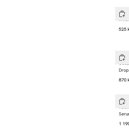
Mur
Invis
525 
Mur
Cellu
Drop
870 
Mur
Reti
Ser
1 19