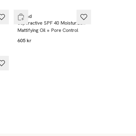
Slut i lager
Murad
Superactive SPF 40 Moisturizer:
Mattifying Oil + Pore Control
605 kr