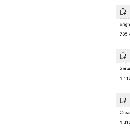
Mur
Super
Brigh
735 
Mur
Rapi
Ser
1 11
Mur
Retin
Cre
1 31