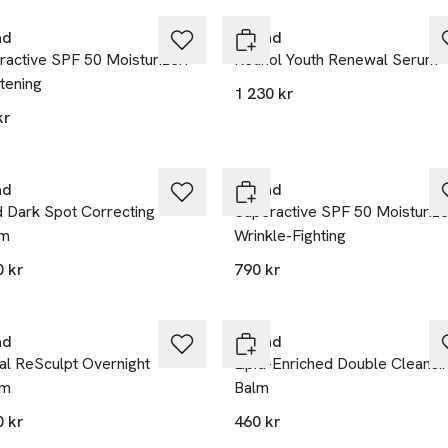
ad
Murad
active SPF 50 Moisturizer:
Retinol Youth Renewal Serum
tening
1 230 kr
kr
ad
Murad
d Dark Spot Correcting
Superactive SPF 50 Moisturize
um
Wrinkle-Fighting
0 kr
790 kr
ad
Murad
al ReSculpt Overnight
Lipid-Enriched Double Cleansi
am
Balm
0 kr
460 kr