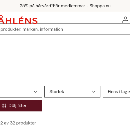
25% på hårvård*
För medlemmar - Shoppa nu
ill produktsidan
ver produkter
Storlek
Finns i lage
Dölj filter
32 av 32 produkter