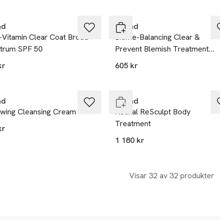
ad
Murad
-Vitamin Clear Coat Broad
Biome-Balancing Clear &
trum SPF 50
Prevent Blemish Treatment
Serum
kr
605 kr
ast i varuhus
Slut i lager
ad
Murad
wing Cleansing Cream
Retinal ReSculpt Body
Treatment
kr
1 180 kr
Visar 32 av 32 produkter