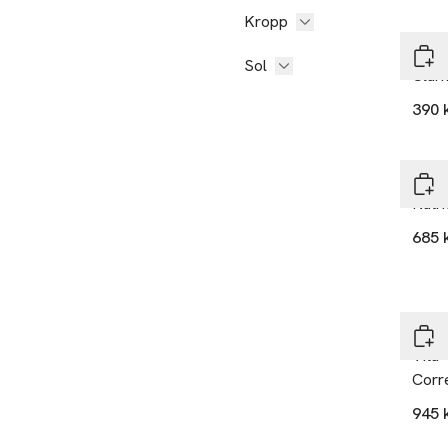
Kropp
Mur
Sol
Clari
390 
Mur
Nutr
685 
Mur
Vita-
Corr
945 