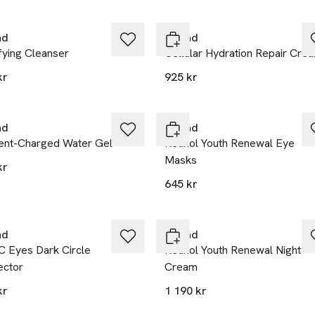
ad
Murad
fying Cleanser
Cellular Hydration Repair Cre
kr
925 kr
ad
Murad
ient-Charged Water Gel
Retinol Youth Renewal Eye
Masks
kr
645 kr
ad
Murad
C Eyes Dark Circle
Retinol Youth Renewal Night
ector
Cream
kr
1 190 kr