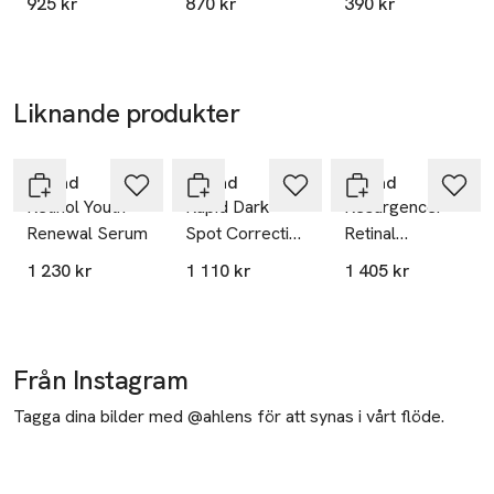
925 kr
870 kr
390 kr
Drops
Liknande produkter
Hoppa över bildspelet
Murad
Murad
Murad
Retinol Youth
Rapid Dark
Resurgence:
Renewal Serum
Spot Correcting
Retinal
Serum
ReSculpt
1 230 kr
1 110 kr
1 405 kr
Treatment
Från Instagram
Tagga dina bilder med @ahlens för att synas i vårt flöde.