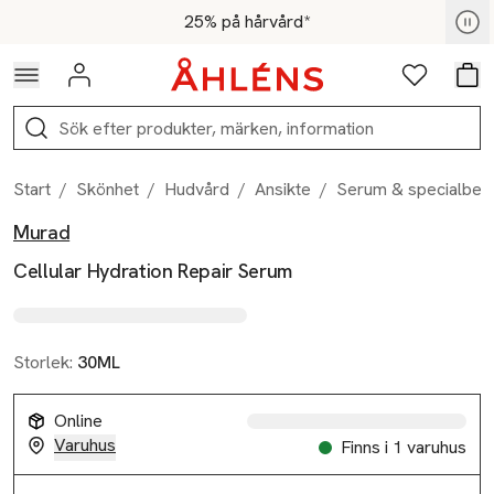
Hoppa till navigationsmenyn
Hoppa till innehåll
Hoppa till sidfot
För medlemmar - Shoppa nu
25% på hårvård*
Logga in
Favoriter
Var
Sök
Start
/
Skönhet
/
Hudvård
/
Ansikte
/
Serum & specialbeh
Murad
Produktbilder
Hoppa över bildspelet
Produktinformation
Cellular Hydration Repair Serum
Storlek:
30ML
Online
Varuhus
Finns i 1 varuhus