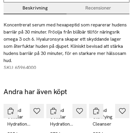
Beskrivning
Recensioner
Beskrivning
Koncentrerat serum med hexapeptid som reparerar hudens 
barriär på 30 minuter. Fröolja från blåbär tillför näringsrik 
omega 3 och 6. Hyaluronsyra skapar ett skyddande lager 
som återfuktar huden på djupet. Kliniskt bevisad att stärka 
hudens barriär på 30 minuter, för en starkare mer hälsosam 
hud.
SKU: 65964000
Andra har även köpt
Hoppa över bildspelet
Murad
Murad
Murad
Cellular
Cellular
Clarifying
Hydration
Hydration
Cleanser
Repair Cream
Repair Oil