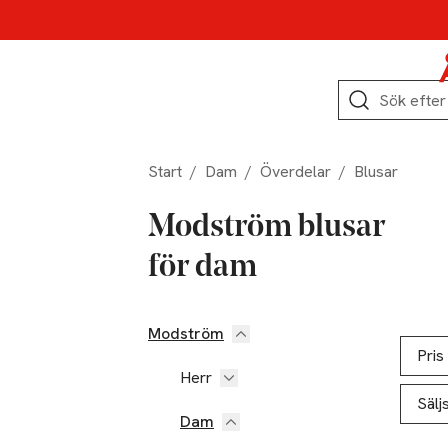
Hoppa till produktnavigation
Hoppa till innehåll
Hoppa till sidfot
Sök
Start
/
Dam
/
Överdelar
/
Blusar
Modström blusar
för dam
Modström
Hoppa till produktsidan
Hoppa t
Lista ö
Pris
Herr
Sälj
Dam