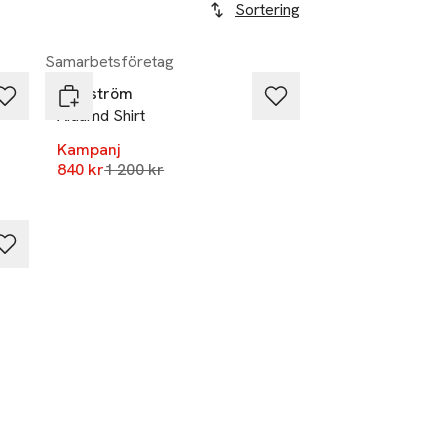
Sortering
-30%
Samarbetsföretag
Modström
Aidamd Shirt
Kampanj
Lägsta pris 30 dagar
840 kr
1 200 kr