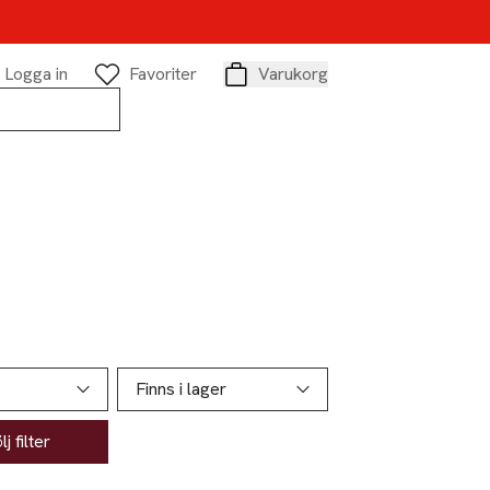
Logga in
Favoriter
Varukorg
Varukorg
Finns i lager
j filter