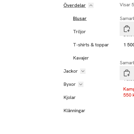
Visar 
Överdelar
Nyh
Blusar
Samarb
Mod
Tröjor
Baldv
T-shirts & toppar
1 50
Kavajer
-29
Samarb
Jackor
Mod
Vald
Byxor
Kam
550 
Kjolar
Klänningar