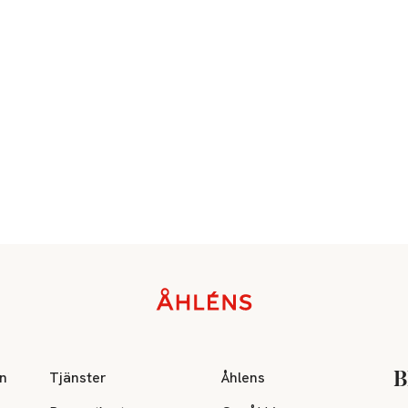
on
Tjänster
Åhlens
B