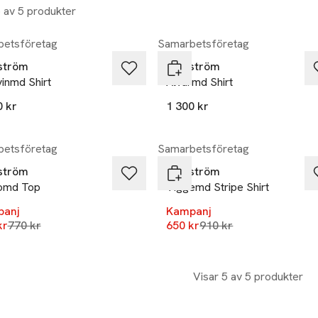
5 av 5 produkter
et
etsföretag
Samarbetsföretag
ström
Modström
inmd Shirt
Alvarmd Shirt
0 kr
1 300 kr
%
-29%
etsföretag
Samarbetsföretag
ström
Modström
omd Top
Viggemd Stripe Shirt
panj
Kampanj
Lägsta pris 30 dagar
Lägsta pris 30 dagar
kr
770 kr
650 kr
910 kr
Visar 5 av 5 produkter