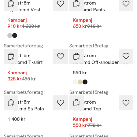
Modström
Modström
Agnetemd Vest
Valdomd Pants
Kampanj
Kampanj
Lägsta pris 30 dagar
Lägsta pris 30 dagar
910 kr
1 300 kr
650 kr
910 kr
Produkten finns i färgerna:
summer sand
black
,
,
-29%
Samarbetsföretag
Samarbetsföretag
Modström
Modström
Vernomd T-shirt
Himamd Off-shoulder Top
Kampanj
550 kr
Lägsta pris 30 dagar
325 kr
455 kr
Produkten finns i färgerna:
soft white
double cream
black
,
,
,
-29%
Samarbetsföretag
Samarbetsföretag
Modström
Modström
Hirokimd Ss Polo
Valdomd Top
1 400 kr
Kampanj
Lägsta pris 30 dagar
550 kr
770 kr
Samarbetsföretag
Samarbetsföretag