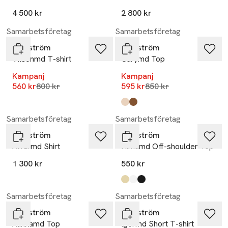
4 500 kr
2 800 kr
-30%
-30%
Samarbetsföretag
Samarbetsföretag
Modström
Modström
Vilsonmd T-shirt
Carymd Top
Kampanj
Kampanj
Lägsta pris 30 dagar
Lägsta pris 30 dagar
560 kr
800 kr
595 kr
850 kr
Produkten finns i färgerna:
lavender fog nuthatch stripe
nuthatch
,
,
Samarbetsföretag
Samarbetsföretag
Modström
Modström
Alvarmd Shirt
Himamd Off-shoulder Top
1 300 kr
550 kr
Produkten finns i färgerna:
double cream
soft white
black
,
,
,
-29%
Samarbetsföretag
Samarbetsföretag
Modström
Modström
Alinkamd Top
Igormd Short T-shirt