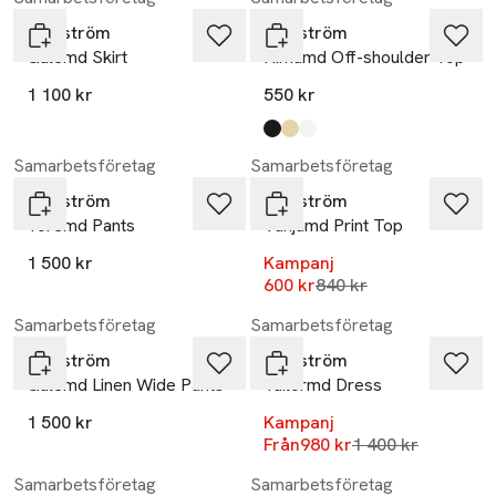
Modström
Modström
Galemd Skirt
Himamd Off-shoulder Top
1 100 kr
550 kr
Produkten finns i färgerna:
black
double cream
soft white
,
,
,
-29%
Samarbetsföretag
Samarbetsföretag
Modström
Modström
Toremd Pants
Vanjamd Print Top
1 500 kr
Kampanj
Lägsta pris 30 dagar
600 kr
840 kr
-30%
Samarbetsföretag
Samarbetsföretag
Modström
Modström
Galemd Linen Wide Pants
Tailormd Dress
1 500 kr
Kampanj
Lägsta pris 30 da
Från
980 kr
1 400 kr
-30%
Samarbetsföretag
Samarbetsföretag