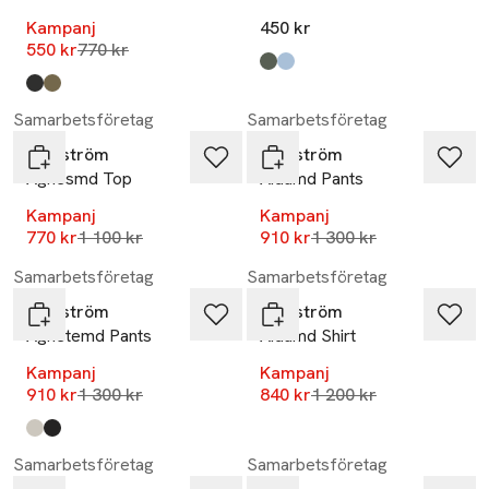
Kampanj
450 kr
Lägsta pris 30 dagar
550 kr
770 kr
Produkten finns i färgerna:
beluga
powder blue
,
,
Produkten finns i färgerna:
solid black
chocolate chip
,
,
-30%
-30%
Samarbetsföretag
Samarbetsföretag
Modström
Modström
Agnesmd Top
Aidamd Pants
Kampanj
Kampanj
Lägsta pris 30 dagar
Lägsta pris 30 dagar
770 kr
1 100 kr
910 kr
1 300 kr
-30%
-30%
Samarbetsföretag
Samarbetsföretag
Modström
Modström
Agnetemd Pants
Aidamd Shirt
Kampanj
Kampanj
Lägsta pris 30 dagar
Lägsta pris 30 dagar
910 kr
1 300 kr
840 kr
1 200 kr
Produkten finns i färgerna:
summer sand
black
,
,
-30%
-29%
Samarbetsföretag
Samarbetsföretag