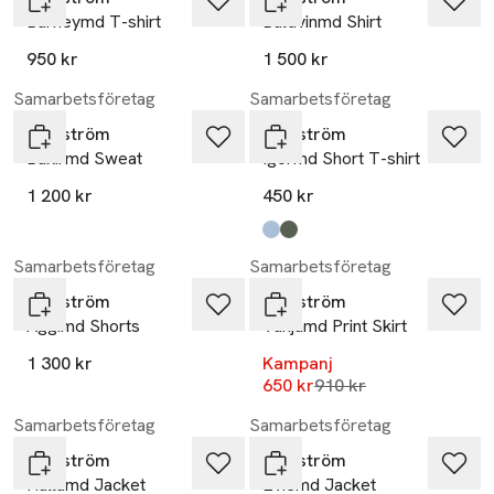
Barneymd T-shirt
Baldvinmd Shirt
950 kr
1 500 kr
Samarbetsföretag
Samarbetsföretag
Modström
Modström
Bakirmd Sweat
Igormd Short T-shirt
1 200 kr
450 kr
Produkten finns i färgerna:
powder blue
beluga
,
,
-29%
Samarbetsföretag
Samarbetsföretag
Modström
Modström
Aggimd Shorts
Vanjamd Print Skirt
1 300 kr
Kampanj
Lägsta pris 30 dagar
650 kr
910 kr
Samarbetsföretag
Samarbetsföretag
Modström
Modström
Hullamd Jacket
Eviemd Jacket