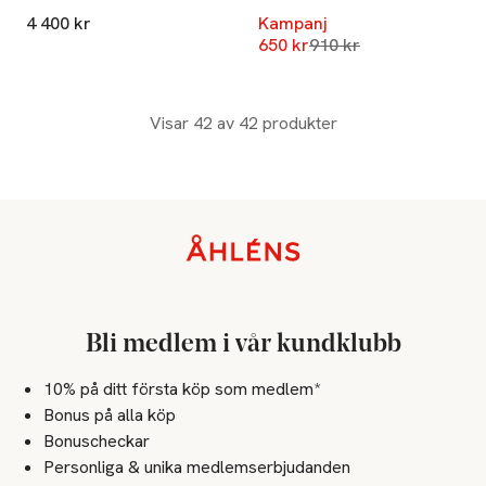
4 400 kr
Kampanj
Lägsta pris 30 dagar
650 kr
910 kr
Visar 42 av 42 produkter
Sidfot
Bli medlem i vår kundklubb
10% på ditt första köp som medlem*
Bonus på alla köp
Bonuscheckar
Personliga & unika medlemserbjudanden