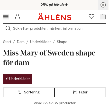
Hoppa till navigationsmenyn
Hoppa till innehåll
Hoppa till sidfot
För medlemmar - Shoppa nu
25% på hårvård*
Logga in
Favoriter
Var
Sök
Start
/
Dam
/
Underkläder
/
Shape
Miss Mary of Sweden shape
för dam
Hoppa till produktsidan
Underkläder
Hoppa till produktsidan
Lista över produkter
Sortering
Filter
Visar 36 av 36 produkter