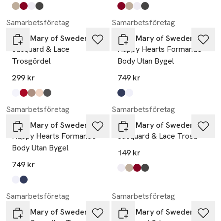
Produkten finns i färgerna:
beige
engelsk röd
vit
mörkgrå
,
,
,
,
Produkten finns i färgerna:
engelsk röd
beige
vit
mörkgrå
,
,
,
,
Samarbetsföretag
Samarbetsföretag
Miss Mary of Sweden
Miss Mary of Sweden
Jacquard & Lace
Happy Hearts Formande
Trosgördel
Body Utan Bygel
299 kr
749 kr
Produkten finns i färgerna:
vit
röd
taupe
beige
mörkgrå
,
,
,
,
,
Produkten finns i färgerna:
mörkblå
vit
,
,
Samarbetsföretag
Samarbetsföretag
Miss Mary of Sweden
Miss Mary of Sweden
Happy Hearts Formande
Jacquard & Lace Trosa
Body Utan Bygel
149 kr
749 kr
Produkten finns i färgerna:
vit
beige
engelsk röd
mörkgrå
,
,
,
,
Produkten finns i färgerna:
vit
mörkblå
,
,
Samarbetsföretag
Samarbetsföretag
Miss Mary of Sweden
Miss Mary of Sweden