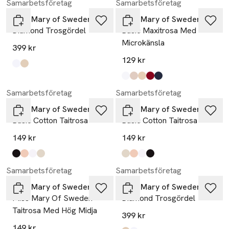
Samarbetsföretag
Samarbetsföretag
Miss Mary of Sweden
Miss Mary of Sweden
Diamond Trosgördel
Basic Maxitrosa Med
Microkänsla
399 kr
129 kr
Produkten finns i färgerna:
vit
beige
,
,
Produkten finns i färgerna:
white
pink
beige
red
blue
,
,
,
,
,
Samarbetsföretag
Samarbetsföretag
Miss Mary of Sweden
Miss Mary of Sweden
Basic Cotton Taitrosa
Basic Cotton Taitrosa
149 kr
149 kr
Produkten finns i färgerna:
svart
beige
vit
champagne
,
,
,
,
Produkten finns i färgerna:
champagne
beige
vit
svart
,
,
,
,
Samarbetsföretag
Samarbetsföretag
Miss Mary of Sweden
Miss Mary of Sweden
Miss Mary Of Sweden
Diamond Trosgördel
Taitrosa Med Hög Midja
399 kr
149 kr