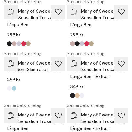
Samarbetsföretag
Samarbetsföretag
Miss Mary of Sweden
Miss Mary of Sweden
Cool Sensation Trosa Med
Cool Sensation Trosa Med
Långa Ben
Långa Ben
299 kr
299 kr
Produkten finns i färgerna:
svart
taupe
vit
korall
beige
,
,
,
,
,
Produkten finns i färgerna:
taupe
svart
vit
korall
beige
,
,
,
,
,
Samarbetsföretag
Samarbetsföretag
Miss Mary of Sweden
Miss Mary of Sweden
Freedom Skin-relief Trosa
Cool Sensation Trosa Med
Långa Ben - Extra
299 kr
Täckning
349 kr
Produkten finns i färgerna:
vit
svart
,
,
Produkten finns i färgerna:
svart
beige
vit
,
,
,
Samarbetsföretag
Samarbetsföretag
Miss Mary of Sweden
Miss Mary of Sweden
Cool Sensation Trosa Med
Cool Sensation Trosa Med
Långa Ben
Långa Ben - Extra