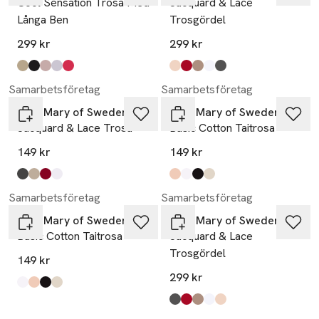
Cool Sensation Trosa Med
Jacquard & Lace
Långa Ben
Trosgördel
299 kr
299 kr
Produkten finns i färgerna:
beige
svart
taupe
vit
korall
,
,
,
,
,
Produkten finns i färgerna:
beige
röd
taupe
vit
mörkgrå
,
,
,
,
,
Samarbetsföretag
Samarbetsföretag
Miss Mary of Sweden
Miss Mary of Sweden
Jacquard & Lace Trosa
Basic Cotton Taitrosa
149 kr
149 kr
Produkten finns i färgerna:
mörkgrå
beige
engelsk röd
vit
,
,
,
,
Produkten finns i färgerna:
beige
vit
svart
champagne
,
,
,
,
Samarbetsföretag
Samarbetsföretag
Miss Mary of Sweden
Miss Mary of Sweden
Basic Cotton Taitrosa
Jacquard & Lace
Trosgördel
149 kr
299 kr
Produkten finns i färgerna:
vit
beige
svart
champagne
,
,
,
,
Produkten finns i färgerna:
mörkgrå
röd
taupe
vit
beige
,
,
,
,
,