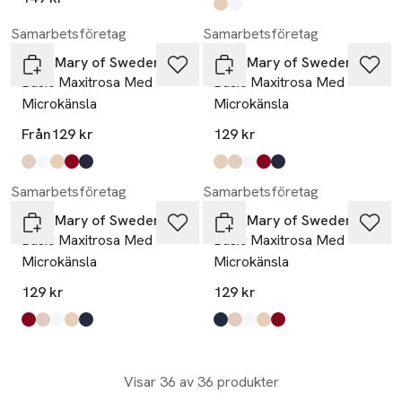
Produkten finns i färgerna:
beige
vit
,
,
Samarbetsföretag
Samarbetsföretag
Miss Mary of Sweden
Miss Mary of Sweden
Basic Maxitrosa Med
Basic Maxitrosa Med
Microkänsla
Microkänsla
Från
129 kr
129 kr
Produkten finns i färgerna:
pink
white
beige
red
blue
,
,
,
,
,
Produkten finns i färgerna:
beige
pink
white
red
blue
,
,
,
,
,
Samarbetsföretag
Samarbetsföretag
Miss Mary of Sweden
Miss Mary of Sweden
Basic Maxitrosa Med
Basic Maxitrosa Med
Microkänsla
Microkänsla
129 kr
129 kr
Produkten finns i färgerna:
red
pink
white
beige
blue
,
,
,
,
,
Produkten finns i färgerna:
blue
pink
white
beige
red
,
,
,
,
,
Visar 36 av 36 produkter