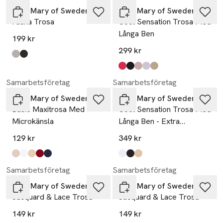
Miss Mary of Sweden
Miss Mary of Sweden
Fauna Trosa
Cool Sensation Trosa Med
Långa Ben
199 kr
299 kr
Produkten finns i färgerna:
champagne
svart
,
,
Produkten finns i färgerna:
korall
svart
taupe
vit
beige
,
,
,
,
,
Samarbetsföretag
Samarbetsföretag
Miss Mary of Sweden
Miss Mary of Sweden
Basic Maxitrosa Med
Cool Sensation Trosa Med
Microkänsla
Långa Ben - Extra
Täckning
129 kr
349 kr
Produkten finns i färgerna:
pink
white
beige
red
blue
,
,
,
,
,
Produkten finns i färgerna:
vit
svart
beige
,
,
,
Samarbetsföretag
Samarbetsföretag
Miss Mary of Sweden
Miss Mary of Sweden
Jacquard & Lace Trosa
Jacquard & Lace Trosa
149 kr
149 kr