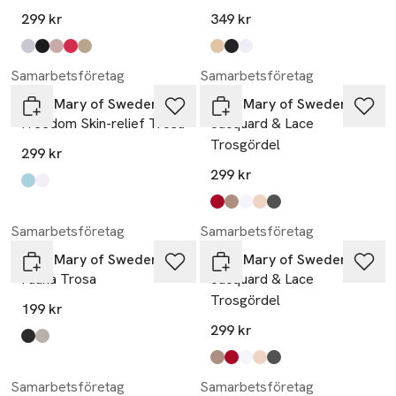
Täckning
299 kr
349 kr
Produkten finns i färgerna:
vit
svart
taupe
korall
beige
,
,
,
,
,
Produkten finns i färgerna:
beige
svart
vit
,
,
,
Samarbetsföretag
Samarbetsföretag
Miss Mary of Sweden
Miss Mary of Sweden
Freedom Skin-relief Trosa
Jacquard & Lace
Trosgördel
299 kr
299 kr
Produkten finns i färgerna:
svart
vit
,
,
Produkten finns i färgerna:
röd
taupe
vit
beige
mörkgrå
,
,
,
,
,
Samarbetsföretag
Samarbetsföretag
Miss Mary of Sweden
Miss Mary of Sweden
Fauna Trosa
Jacquard & Lace
Trosgördel
199 kr
299 kr
Produkten finns i färgerna:
svart
champagne
,
,
Produkten finns i färgerna:
taupe
röd
vit
beige
mörkgrå
,
,
,
,
,
Samarbetsföretag
Samarbetsföretag