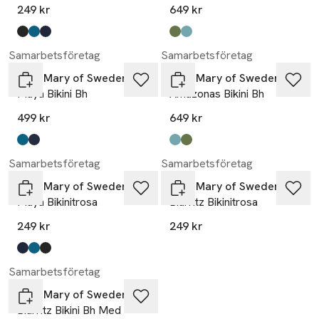
249 kr
649 kr
Produkten finns i färgerna:
svart
petrol
marinblå
,
,
,
Produkten finns i färgerna:
brun
turquoise
,
,
Samarbetsföretag
Samarbetsföretag
Miss Mary of Sweden
Miss Mary of Sweden
Maya Bikini Bh
Amazonas Bikini Bh
499 kr
649 kr
Produkten finns i färgerna:
petrol
marinblå
,
,
Produkten finns i färgerna:
turquoise
brun
,
,
Samarbetsföretag
Samarbetsföretag
Miss Mary of Sweden
Miss Mary of Sweden
Maya Bikinitrosa
Biarritz Bikinitrosa
249 kr
249 kr
Produkten finns i färgerna:
marinblå
petrol
svart
,
,
,
Samarbetsföretag
Miss Mary of Sweden
Biarritz Bikini Bh Med