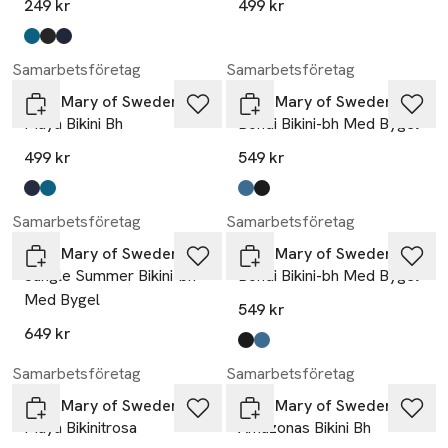
249 kr
499 kr
Produkten finns i färgerna:
petrol
svart
marinblå
,
,
,
Samarbetsföretag
Samarbetsföretag
Miss Mary of Sweden
Miss Mary of Sweden
Maya Bikini Bh
Bondi Bikini-bh Med Bygel
499 kr
549 kr
Produkten finns i färgerna:
marinblå
petrol
,
,
Produkten finns i färgerna:
navy blå
svart
,
,
Samarbetsföretag
Samarbetsföretag
Miss Mary of Sweden
Miss Mary of Sweden
Jungle Summer Bikini-bh
Bondi Bikini-bh Med Bygel
Med Bygel
549 kr
649 kr
Produkten finns i färgerna:
svart
navy blå
,
,
Samarbetsföretag
Samarbetsföretag
Miss Mary of Sweden
Miss Mary of Sweden
Maya Bikinitrosa
Amazonas Bikini Bh