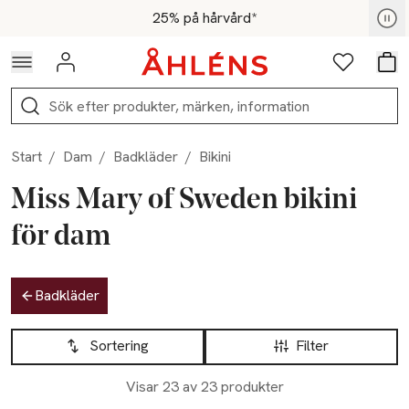
Hoppa till navigationsmenyn
Hoppa till innehåll
Hoppa till sidfot
För medlemmar - Shoppa nu
25% på hårvård*
Logga in
Favoriter
Var
Sök
Start
/
Dam
/
Badkläder
/
Bikini
Miss Mary of Sweden bikini
för dam
Hoppa till produktsidan
Badkläder
Hoppa till produktsidan
Lista över produkter
Sortering
Filter
Visar 23 av 23 produkter