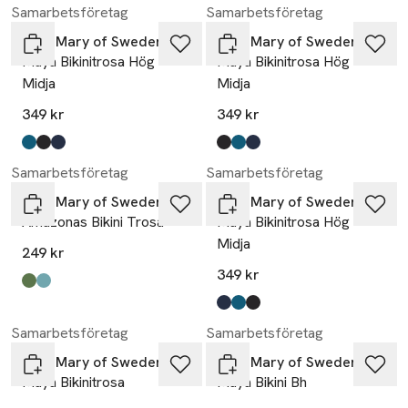
Samarbetsföretag
Samarbetsföretag
Miss Mary of Sweden
Miss Mary of Sweden
Maya Bikinitrosa Hög
Maya Bikinitrosa Hög
Midja
Midja
349 kr
349 kr
Produkten finns i färgerna:
petrol
svart
marinblå
,
,
,
Produkten finns i färgerna:
svart
petrol
marinblå
,
,
,
Samarbetsföretag
Samarbetsföretag
Miss Mary of Sweden
Miss Mary of Sweden
Amazonas Bikini Trosa
Maya Bikinitrosa Hög
Midja
249 kr
349 kr
Produkten finns i färgerna:
brun
multicolour
,
,
Produkten finns i färgerna:
marinblå
petrol
svart
,
,
,
Samarbetsföretag
Samarbetsföretag
Miss Mary of Sweden
Miss Mary of Sweden
Maya Bikinitrosa
Maya Bikini Bh