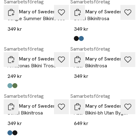
Samarbetsföretag
Samarbetsföretag
Miss Mary of Sweden
Miss Mary of Sweden
Jungle Summer Bikinitrosa
Bondi Bikinitrosa
349 kr
349 kr
Produkten finns i färgerna:
svart
navy blå
,
,
Samarbetsföretag
Samarbetsföretag
Miss Mary of Sweden
Miss Mary of Sweden
Amazonas Bikini Trosa
Azur Bikinitrosa
249 kr
349 kr
Produkten finns i färgerna:
multicolour
brun
,
,
Samarbetsföretag
Samarbetsföretag
Miss Mary of Sweden
Miss Mary of Sweden
Bondi Bikinitrosa
Azur Bikini-bh Utan Bygel
349 kr
649 kr
Produkten finns i färgerna:
navy blå
svart
,
,