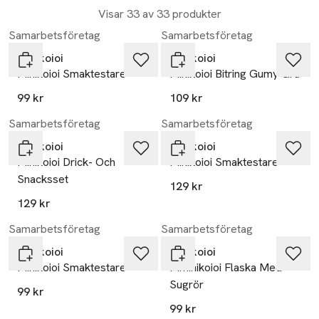
Visar 33 av 33 produkter
Samarbetsföretag
Samarbetsföretag
Minikoioi
Minikoioi
Minikoioi Smaktestare
Minikoioi Bitring Gumy Grå
99 kr
109 kr
Samarbetsföretag
Samarbetsföretag
Minikoioi
Minikoioi
Minikoioi Drick- Och
Minikoioi Smaktestare
Snacksset
129 kr
129 kr
Samarbetsföretag
Samarbetsföretag
Minikoioi
Minikoioi
Minikoioi Smaktestare
Mminikoioi Flaska Med
Sugrör
99 kr
99 kr