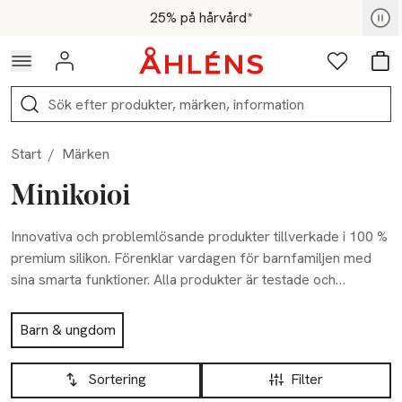
Hoppa till navigationsmenyn
Hoppa till innehåll
Hoppa till sidfot
För medlemmar - Shoppa nu
25% på hårvård*
Logga in
Favoriter
Var
Sök
Start
/
Märken
Minikoioi
Innovativa och problemlösande produkter tillverkade i 100 %
premium silikon. Förenklar vardagen för barnfamiljen med
sina smarta funktioner. Alla produkter är testade och
godkända.
Hoppa till produktsidan
Barn & ungdom
Hoppa till produktsidan
Lista över produkter
Sortering
Filter