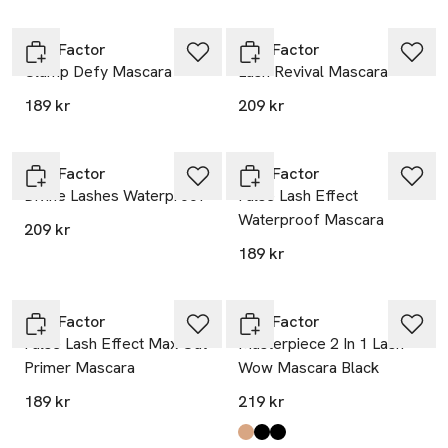
Max Factor
Max Factor
Clump Defy Mascara
Lash Revival Mascara
189 kr
209 kr
Max Factor
Max Factor
Divine Lashes Waterproof
False Lash Effect
Waterproof Mascara
209 kr
189 kr
Max Factor
Max Factor
False Lash Effect Max Out
Masterpiece 2 In 1 Lash
Primer Mascara
Wow Mascara Black
189 kr
219 kr
Produkten finns i färgerna:
Black Brown
Midnight Black
Black
,
,
,