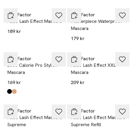
Max Factor
Max Factor
False Lash Effect Mascara
Masterpiece Waterproof
Mascara
189 kr
179 kr
Max Factor
Max Factor
2000 Calorie Pro Stylist
False Lash Effect XXL
Mascara
Mascara
169 kr
209 kr
Produkten finns i färgerna:
Black
Black Brown
,
,
Max Factor
Max Factor
False Lash Effect Mascara
False Lash Effect Mascara
Supreme
Supreme Refill