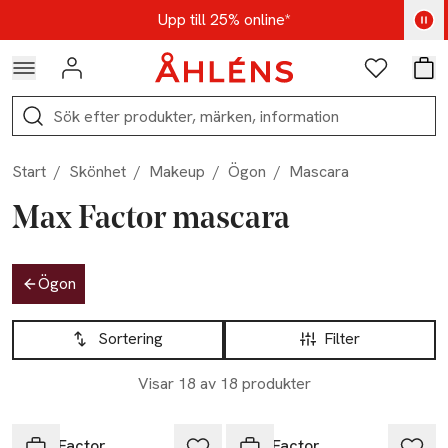
Hoppa till navigationsmenyn
Hoppa till innehåll
Hoppa till sidfot
Kod: AUG25 - Shoppa nu
Upp till 25% online*
Logga in
Favoriter
Var
Sök
Start
/
Skönhet
/
Makeup
/
Ögon
/
Mascara
Max Factor mascara
Hoppa till produktsidan
Ögon
Hoppa till produktsidan
Lista över produkter
Sortering
Filter
Visar 18 av 18 produkter
-30%
Max Factor
Max Factor