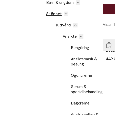
Barn & ungdom
Skönhet
Visar 
Hudvård
End
Ansikte
Mari
Rengöring
Beaut
Ansiktsmask &
449 
peeling
Ögoncreme
Serum &
specialbehandling
Dagcreme
Ansiktsvatten &