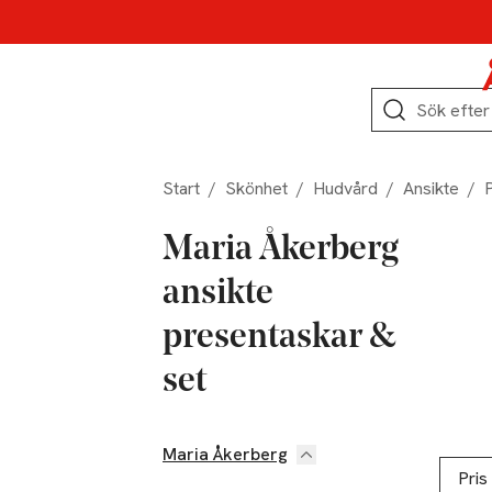
Hoppa till produktnavigation
Hoppa till innehåll
Hoppa till sidfot
Sök
Start
/
Skönhet
/
Hudvård
/
Ansikte
/
Maria Åkerberg
ansikte
presentaskar &
set
Maria Åkerberg
Hoppa till produktsidan
Hoppa t
Lista ö
Pris