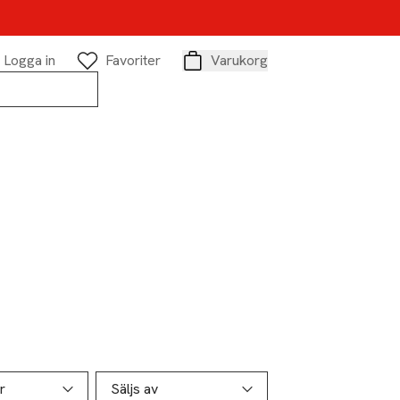
Logga in
Favoriter
Varukorg
Varukorg
r
Säljs av