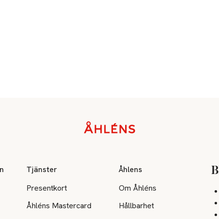
on
Tjänster
Åhlens
B
Presentkort
Om Åhléns
Åhléns Mastercard
Hållbarhet