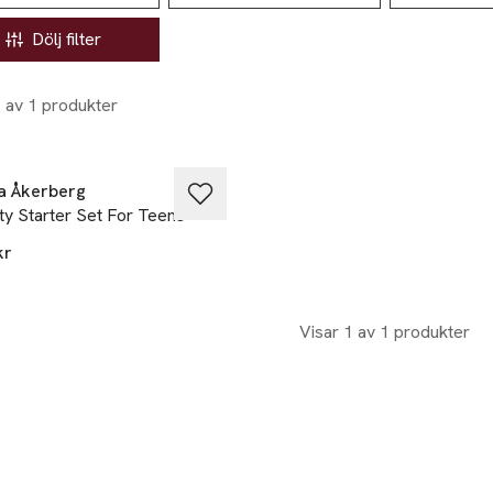
Dölj filter
1 av 1 produkter
ast i varuhus
a Åkerberg
y Starter Set For Teens
kr
Visar 1 av 1 produkter