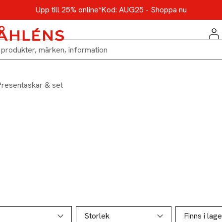
Upp till 25% online*
Kod: AUG25 - Shoppa nu
Presentaskar & set
ill produktsidan
ver produkter
Storlek
Finns i lage