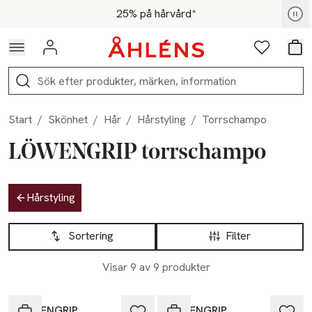
Hoppa till navigationsmenyn
Hoppa till innehåll
Hoppa till sidfot
För medlemmar - Shoppa nu
25% på hårvård*
Logga in
Favoriter
Var
Sök
Start
/
Skönhet
/
Hår
/
Hårstyling
/
Torrschampo
LÖWENGRIP torrschampo
Hoppa till produktsidan
Hårstyling
Hoppa till produktsidan
Lista över produkter
Sortering
Filter
Visar 9 av 9 produkter
-25%
-25%
LÖWENGRIP
LÖWENGRIP