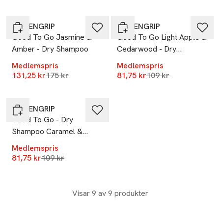
-25%
-25%
LÖWENGRIP
LÖWENGRIP
Good To Go Jasmine &
Good To Go Light Apple &
Amber - Dry Shampoo
Cedarwood - Dry
Shampoo
Medlemspris
Medlemspris
Lägsta pris 30 dagar
Lägsta pris 30 dagar
131,25 kr
175 kr
81,75 kr
109 kr
-25%
LÖWENGRIP
Good To Go - Dry
Shampoo Caramel &
Cream Travelsize, 100 ml
Medlemspris
Lägsta pris 30 dagar
81,75 kr
109 kr
Visar 9 av 9 produkter