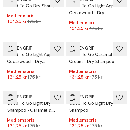
Good To Go Dry Shampoo
Good To Go Light Apple &
Cedarwood - Dry
Medlemspris
Shampoo
Lägsta pris 30 dagar
131,25 kr
175 kr
Medlemspris
Lägsta pris 30 dag
131,25 kr
175 kr
-25%
-25%
LÖWENGRIP
LÖWENGRIP
Good To Go Light Apple &
Good To Go Caramel &
Cedarwood - Dry
Cream - Dry Shampoo
Shampoo For Brown Hair
Medlemspris
Medlemspris
Lägsta pris 30 dagar
Lägsta pris 30 dag
131,25 kr
175 kr
131,25 kr
175 kr
-25%
-25%
LÖWENGRIP
LÖWENGRIP
Good To Go Light Dry
Good To Go Light Dry
Shampoo - Caramel &
Shampoo
Cream
Medlemspris
Medlemspris
Lägsta pris 30 dagar
Lägsta pris 30 dag
131,25 kr
175 kr
131,25 kr
175 kr