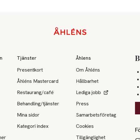
on
Tjänster
Åhlens
B
Presentkort
Om Åhléns
Åhléns Mastercard
Hållbarhet
Restaurang/café
Lediga jobb
Behandling/tjänster
Press
Mina sidor
Samarbetsföretag
Kategori index
Cookies
Fö
ner
Tillgänglighet