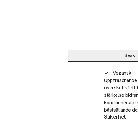
Beskr
Beskrivning
Vegansk
Uppfräschande t
överskottsfett 
stärkelse bidra
konditionerande
bästsäljande dof
Säkerhet
Fara! Extremt b
utsättas för vär
förbjuden. Sprej