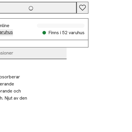
nline
aruhus
Finns i 52 varuhus
sioner
bsorberar 
erande 
örande och 
. Njut av den 
 Får inte
Rökning
aturer över 50