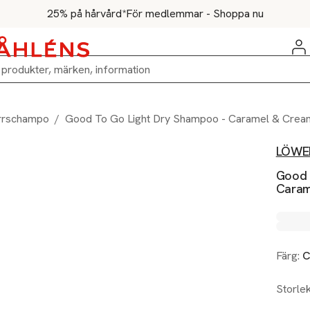
25% på hårvård*
För medlemmar - Shoppa nu
rrschampo
/
Good To Go Light Dry Shampoo - Caramel & Crea
LÖWE
Good 
Caram
Färg:
C
Storle