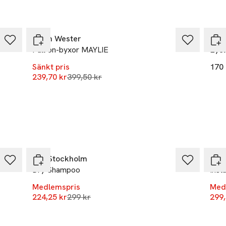
 Förvaras oåtkomligt för barn.
-40%
Carin Wester
Shis
 AB
Pull on-byxor MAYLIE
Eyel
atan 50
Sänkt pris
170 
kholm
Lägsta pris 30 dagar
239,70 kr
399,50 kr
rome.se
r
-25%
-25
REF Stockholm
Col
Dry Shampoo
Ins
Medlemspris
Med
Lägsta pris 30 dagar
224,25 kr
299 kr
299,