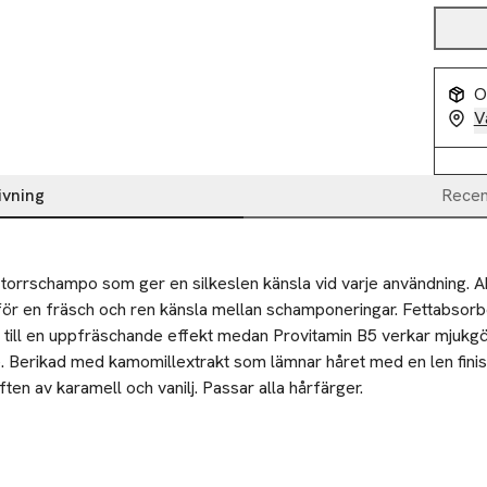
O
V
ivning
Recen
orrschampo som ger en silkeslen känsla vid varje användning. A
för en fräsch och ren känsla mellan schamponeringar. Fettabsorb
r till en uppfräschande effekt medan Provitamin B5 verkar mjukg
. Berikad med kamomillextrakt som lämnar håret med en len finish
ten av karamell och vanilj. Passar alla hårfärger.
randfarlig aerosol. Tryckbehållare kan sprängas vid uppvärmning.
me, heta ytor, gnistor, öppna lågor och andra antändningskällor. 
a inte över öppen låga eller solljus. Får inte utsättas för temper