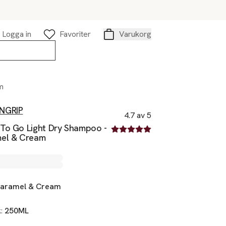
Logga in
Favoriter
Varukorg
Varukorg
m
NGRIP
4.7 av 5
To Go Light Dry Shampoo -
4.7 av fem stjärnor
el & Cream
aramel & Cream
k:
250ML