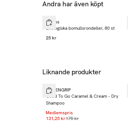
Andra har även köpt
grader Celcius.
Ta 2 betala 35:-
Hoppa över bildspelet
Tillverkare
Åhléns
Dermarome
Ekologiska bomullsrondeller, 80 st
Rosenlundsg
25 kr
11863 Stoc
Sweden
info@derma
E-post
Mobilnumme
Liknande produkter
-25%
SKU: 65580315
Hoppa över bildspelet
LÖWENGRIP
Good To Go Caramel & Cream - Dry
Shampoo
Medlemspris
Lägsta pris 30 dagar
131,25 kr
175 kr