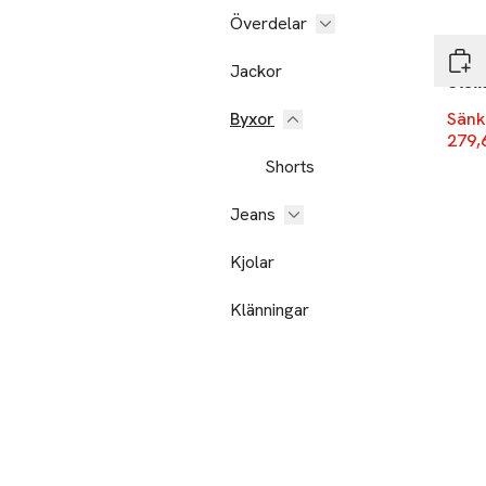
-20
Överdelar
Lee
Jackor
Stell
Byxor
Sänk
279,
Shorts
Jeans
Kjolar
Klänningar