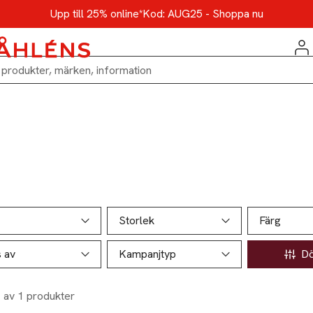
Upp till 25% online*
Kod: AUG25 - Shoppa nu
ill produktsidan
ver produkter
Storlek
Färg
s av
Kampanjtyp
Döl
1 av 1 produkter