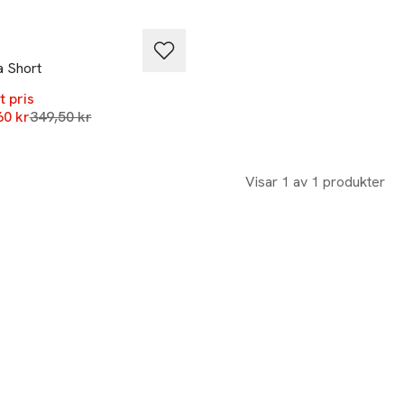
%
a Short
t pris
Lägsta pris 30 dagar
60 kr
349,50 kr
Visar 1 av 1 produkter