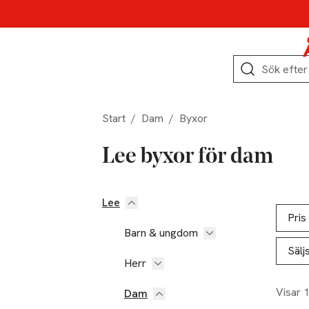
Hoppa till produktnavigation
Hoppa till innehåll
Hoppa till sidfot
Sök
Start
/
Dam
/
Byxor
Lee byxor för dam
Lee
Hoppa till produktsidan
Hoppa t
Lista ö
Pris
Barn & ungdom
Sälj
Herr
Visar 
Dam