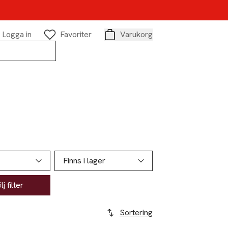
Logga in
Favoriter
Varukorg
Varukorg
Finns i lager
j filter
Sortering