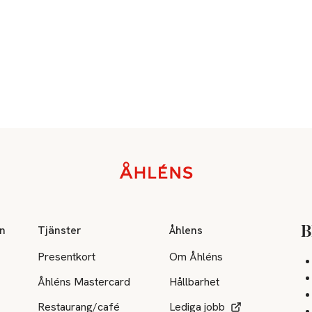
on
Tjänster
Åhlens
B
Presentkort
Om Åhléns
Åhléns Mastercard
Hållbarhet
Restaurang/café
Lediga jobb