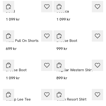
Lee
Lee
David
Jessica
1 099 kr
1 099 kr
Lee
Lee
Vista Pull On Shorts
Breese Boot
699 kr
999 kr
Lee
Lee
Breese Boot
Regular Western Shirt
1 099 kr
899 kr
Lee
Lee
Stamp Lee Tee
Clean Resort Shirt