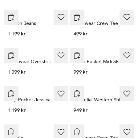
Nyhet
Nyhet
Lee
Lee
Marion Jeans
Workwear Crew Tee
1 199 kr
499 kr
Nyhet
Nyhet
Lee
Lee
Workwear Overshirt
Patch Pocket Midi Skirt
1 099 kr
999 kr
Nyhet
Nyhet
Lee
Lee
Flap Pocket Jessica
Essential Western Shirt
1 199 kr
949 kr
Nyhet
Nyhet
Lee
Lee
Ls Polo
Workwear Crew Tee