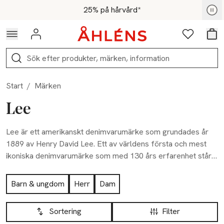
Hoppa till navigationsmenyn
Hoppa till innehåll
Hoppa till sidfot
För medlemmar - Shoppa nu
25% på hårvård*
Logga in
Favoriter
Var
Sök
Start
/
Märken
Lee
Lee är ett amerikanskt denimvarumärke som grundades år
1889 av Henry David Lee. Ett av världens första och mest
ikoniska denimvarumärke som med 130 års erfarenhet står
för högsta kvalitet, innovation och design.
Hoppa till produktsidan
Barn & ungdom
Herr
Dam
Hoppa till produktsidan
Lista över produkter
Sortering
Filter