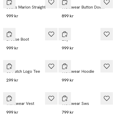
Lee
Lee
Jeans Marion Straight
Workwear Button Down
999 kr
899 kr
Lee
Lee
Breese Boot
Elly
999 kr
999 kr
Nyhet
Lee
Lee
Ss Patch Logo Tee
Workwear Hoodie
299 kr
999 kr
Nyhet
Nyhet
Lee
Lee
Workwear Vest
Workwear Sws
999 kr
799 kr