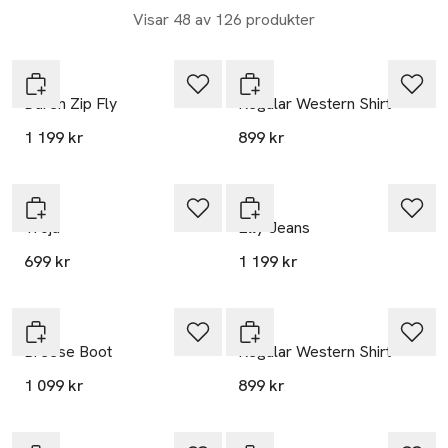
Visar 48 av 126 produkter
Lee
Lee
Daren Zip Fly
Regular Western Shirt
1 199 kr
899 kr
Nyhet
Lee
Lee
Tröja
Elly Jeans
699 kr
1 199 kr
Lee
Lee
Breese Boot
Regular Western Shirt
1 099 kr
899 kr
Nyhet