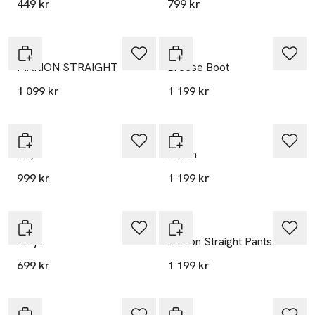
449 kr
799 kr
Lee
Lee
MARION STRAIGHT
Breese Boot
1 099 kr
1 199 kr
Lee
Lee
Elly
Daren
999 kr
1 199 kr
Lee
Lee
Tröja
Marion Straight Pants
699 kr
1 199 kr
Nyhet
Nyhet
Lee
Lee