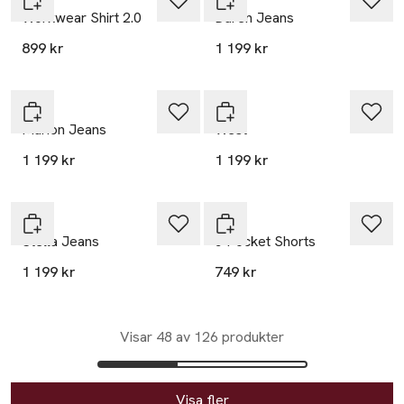
Workwear Shirt 2.0
Daren Jeans
899 kr
1 199 kr
Lee
Lee
Marion Jeans
West
1 199 kr
1 199 kr
Nyhet
Lee
Lee
Stella Jeans
5 Pocket Shorts
1 199 kr
749 kr
Visar 48 av 126 produkter
Visa fler