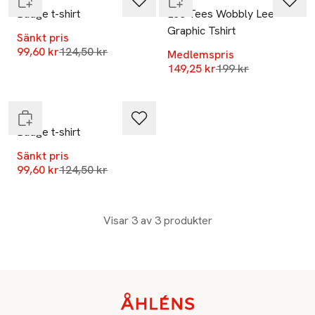
Badge t-shirt
Lee Tees Wobbly Lee
Graphic Tshirt
Sänkt pris
Lägsta pris 30 dagar
99,60 kr
124,50 kr
Medlemspris
-20%
Lägsta pris 30 dag
149,25 kr
199 kr
Slut i lager
Lee
Badge t-shirt
Sänkt pris
Lägsta pris 30 dagar
99,60 kr
124,50 kr
Visar 3 av 3 produkter
Sidfot