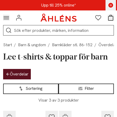
Hoppa till navigationsmenyn
Hoppa till innehåll
Hoppa till sidfot
Kod: AUG25 - Shoppa nu
Upp till 25% online*
Logga in
Favoriter
Var
Sök
Start
/
Barn & ungdom
/
Barnkläder stl. 86-152
/
Överdelar
Lee t-shirts & toppar för barn
Hoppa till produktsidan
Överdelar
Hoppa till produktsidan
Lista över produkter
Sortering
Filter
-20%
-25%
Visar 3 av 3 produkter
Endast i varuhus
Slut i lager
Lee
Lee