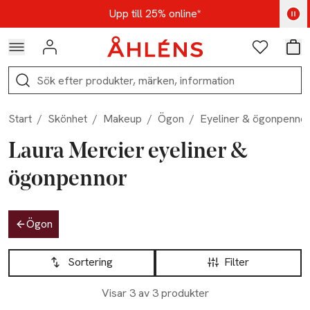
Hoppa till navigationsmenyn
Hoppa till innehåll
Hoppa till sidfot
Kod: AUG25 - Shoppa nu
Upp till 25% online*
Logga in
Favoriter
Var
Sök
Start
/
Skönhet
/
Makeup
/
Ögon
/
Eyeliner & ögonpenno
Laura Mercier eyeliner &
ögonpennor
Hoppa till produktsidan
Ögon
Hoppa till produktsidan
Lista över produkter
Sortering
Filter
Visar 3 av 3 produkter