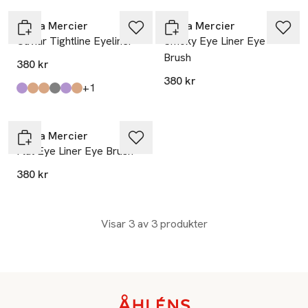
Laura Mercier
Laura Mercier
Caviar Tightline Eyeliner
Smoky Eye Liner Eye
Brush
380 kr
380 kr
till
+1
Produkten finns i färgerna:
Dark Plum
Cocoa
Espresso Brown
Smoke
Tuxedo
Bronze
,
,
,
,
,
,
Laura Mercier
Flat Eye Liner Eye Brush
380 kr
Visar 3 av 3 produkter
Sidfot