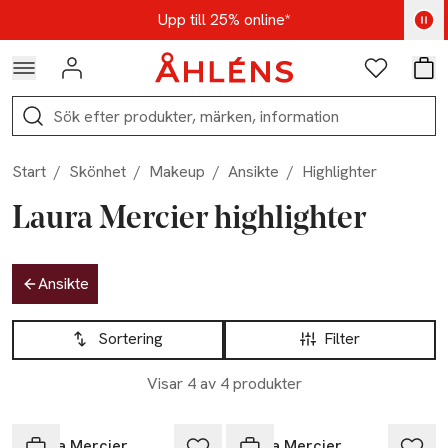
Hoppa till navigationsmenyn
Hoppa till innehåll
Hoppa till sidfot
Kod: AUG25 - Shoppa nu
Upp till 25% online*
Logga in
Favoriter
Var
Sök
Start
/
Skönhet
/
Makeup
/
Ansikte
/
Highlighter
Laura Mercier highlighter
Hoppa till produktsidan
Ansikte
Hoppa till produktsidan
Lista över produkter
Sortering
Filter
Visar 4 av 4 produkter
Laura Mercier
Laura Mercier