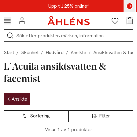
Hoppa till navigationsmenyn
Hoppa till innehåll
Hoppa till sidfot
Kod: AUG25 - Shoppa nu
Upp till 25% online*
Logga in
Favoriter
Var
Sök
Start
/
Skönhet
/
Hudvård
/
Ansikte
/
Ansiktsvatten & fac
L´Acuila ansiktsvatten &
facemist
Hoppa till produktsidan
Ansikte
Hoppa till produktsidan
Lista över produkter
Sortering
Filter
Visar 1 av 1 produkter