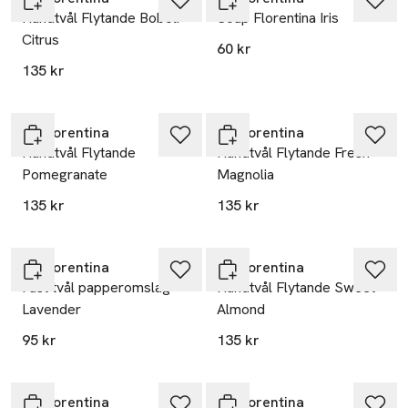
Handtvål Flytande Boboli
Soap Florentina Iris
Citrus
60 kr
135 kr
La Florentina
La Florentina
Handtvål Flytande
Handtvål Flytande Fresh
Pomegranate
Magnolia
135 kr
135 kr
La Florentina
La Florentina
Fast tvål papperomslag
Handtvål Flytande Sweet
Lavender
Almond
95 kr
135 kr
La Florentina
La Florentina