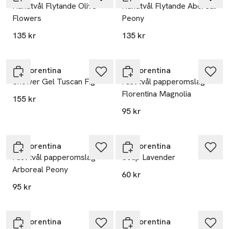
Handtvål Flytande Olive
Handtvål Flytande Aboreal
Flowers
Peony
135 kr
135 kr
La Florentina
La Florentina
Shower Gel Tuscan Fig
Fast tvål papperomslag
Florentina Magnolia
155 kr
95 kr
La Florentina
La Florentina
Fast tvål papperomslag
Soap Lavender
Arboreal Peony
60 kr
95 kr
La Florentina
La Florentina