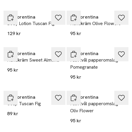
La Florentina
La Florentina
Body Lotion Tuscan Fig
Handkräm Olive Flowers
129 kr
95 kr
La Florentina
La Florentina
Handkräm Sweet Almond
Fast tvål papperomslag
Pomegranate
95 kr
95 kr
La Florentina
La Florentina
Soap Tuscan Fig
Fast tvål papperomslag
Oliv Flower
89 kr
95 kr
Endast i varuhus
Endast i varuhus