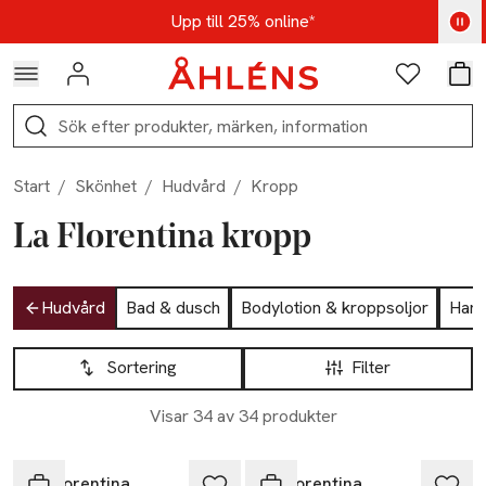
Hoppa till navigationsmenyn
Hoppa till innehåll
Hoppa till sidfot
Kod: AUG25 - Shoppa nu
Upp till 25% online*
Logga in
Favoriter
Var
Sök
Start
/
Skönhet
/
Hudvård
/
Kropp
La Florentina kropp
Hoppa till produktsidan
Hudvård
Bad & dusch
Bodylotion & kroppsoljor
Han
Hoppa till produktsidan
Lista över produkter
Sortering
Filter
Visar 34 av 34 produkter
La Florentina
La Florentina