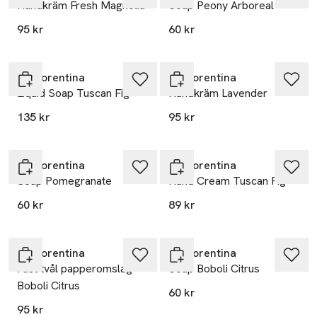
Handkräm Fresh Magnolia
Soap Peony Arboreal
95 kr
60 kr
La Florentina
La Florentina
Liquid Soap Tuscan Fig
Handkräm Lavender
135 kr
95 kr
La Florentina
La Florentina
Soap Pomegranate
Hand Cream Tuscan Fig
60 kr
89 kr
La Florentina
La Florentina
Fast tvål papperomslag
Soap Boboli Citrus
Boboli Citrus
60 kr
95 kr