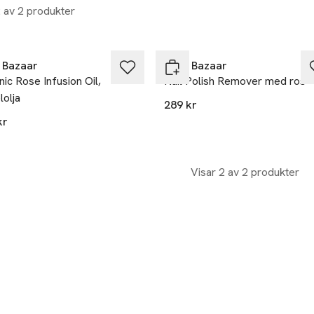
2 av 2 produkter
 Bazaar
Kure Bazaar
ic Rose Infusion Oil,
Nail Polish Remover med ros
olja
289 kr
kr
Visar 2 av 2 produkter