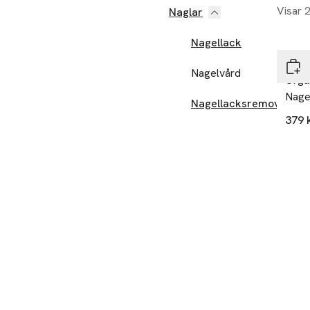
Visar 
Naglar
Nagellack
Kure
Nagelvård
Organ
Nagel
Nagellacksremover
379 