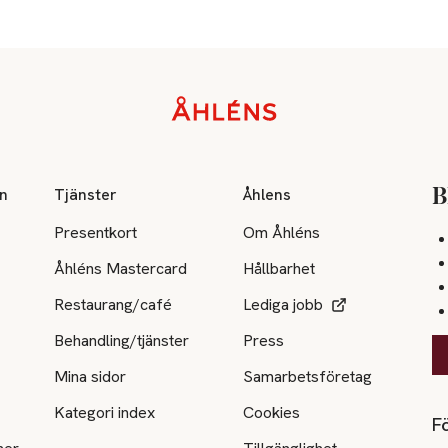
on
Tjänster
Åhlens
B
Presentkort
Om Åhléns
Åhléns Mastercard
Hållbarhet
Restaurang/café
Lediga jobb
Behandling/tjänster
Press
Mina sidor
Samarbetsföretag
Kategori index
Cookies
Fö