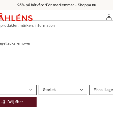
25% på hårvård*
För medlemmar - Shoppa nu
agellacksremover
ill produktsidan
ver produkter
Storlek
Finns i lage
Dölj filter