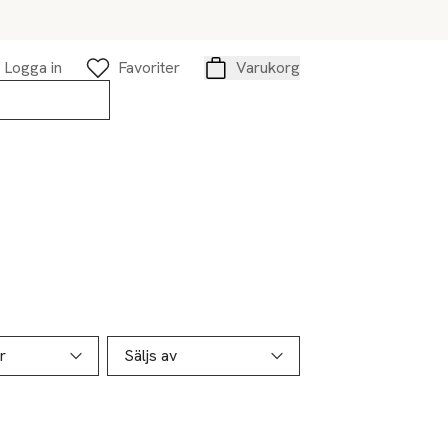
Logga in
Favoriter
Varukorg
Varukorg
r
Säljs av