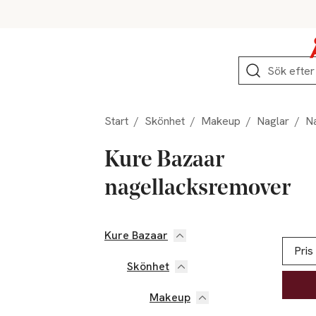
Hoppa till produktnavigation
Hoppa till innehåll
Hoppa till sidfot
Sök
Start
/
Skönhet
/
Makeup
/
Naglar
/
N
Kure Bazaar
nagellacksremover
Kure Bazaar
Hoppa till produktsidan
Hoppa t
Lista ö
Pris
Skönhet
Makeup