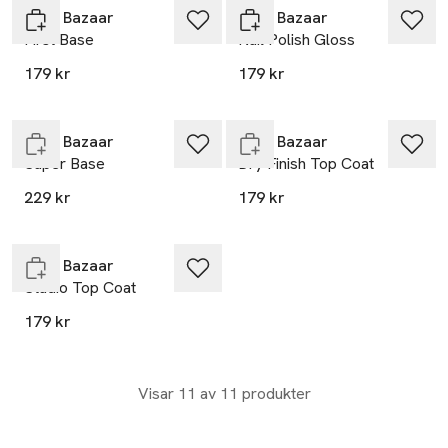
Kure Bazaar
Kure Bazaar
First Base
Nail Polish Gloss
179 kr
179 kr
Slut i lager
Endast i varuhus
Kure Bazaar
Kure Bazaar
Super Base
Dry Finish Top Coat
229 kr
179 kr
Slut i lager
Kure Bazaar
Studio Top Coat
179 kr
Visar 11 av 11 produkter