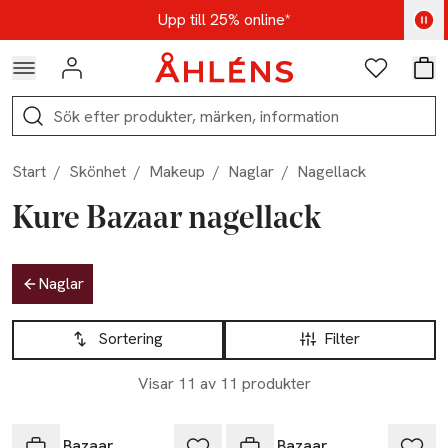
Hoppa till navigationsmenyn
Hoppa till innehåll
Hoppa till sidfot
Kod: AUG25 - Shoppa nu
Upp till 25% online*
Logga in
Favoriter
Var
Sök
Start
/
Skönhet
/
Makeup
/
Naglar
/
Nagellack
Kure Bazaar nagellack
Hoppa till produktsidan
Naglar
Hoppa till produktsidan
Lista över produkter
Sortering
Filter
Visar 11 av 11 produkter
Kure Bazaar
Kure Bazaar