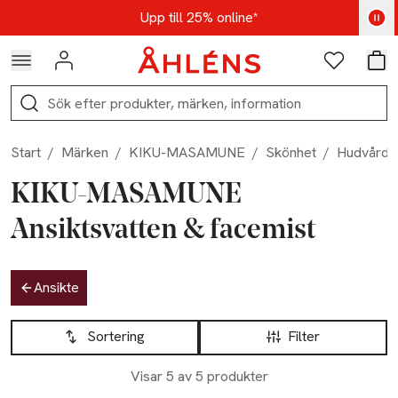
Hoppa till navigationsmenyn
Hoppa till innehåll
Hoppa till sidfot
Kod: AUG25 - Shoppa nu
Upp till 25% online*
Logga in
Favoriter
Var
Sök
Start
/
Märken
/
KIKU-MASAMUNE
/
Skönhet
/
Hudvård
KIKU-MASAMUNE
Ansiktsvatten & facemist
Hoppa till produktsidan
Ansikte
Hoppa till produktsidan
Lista över produkter
Sortering
Filter
Visar 5 av 5 produkter