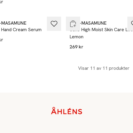
kr
 i lager
Slut i lager
U-MASAMUNE
KIKU-MASAMUNE
 Hand Cream Serum
Sake High Moist Skin Care Lot
Lemon
kr
269 kr
Visar 11 av 11 produkter