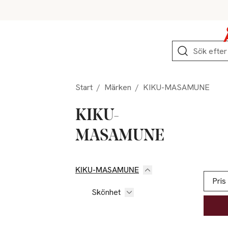
Hoppa till produktnavigation
Hoppa till innehåll
Hoppa till sidfot
Sök
Start
/
Märken
/
KIKU-MASAMUNE
KIKU-
MASAMUNE
KIKU-MASAMUNE
Hoppa till produktsidan
Hoppa t
Lista ö
Pris
Skönhet