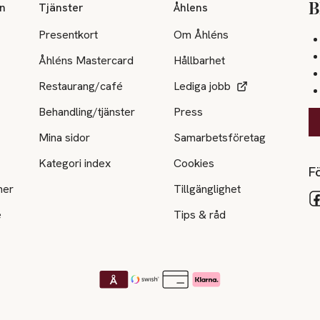
on
Tjänster
Åhlens
B
Presentkort
Om Åhléns
Åhléns Mastercard
Hållbarhet
Restaurang/café
Lediga jobb
Behandling/tjänster
Press
Mina sidor
Samarbetsföretag
Kategori index
Cookies
Fö
ner
Tillgänglighet
e
Tips & råd