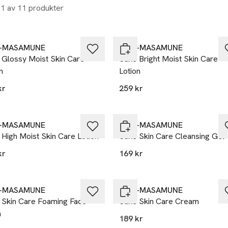
11 av 11 produkter
U-MASAMUNE
KIKU-MASAMUNE
 Glossy Moist Skin Care
Sake Bright Moist Skin Care
n
Lotion
kr
259 kr
U-MASAMUNE
KIKU-MASAMUNE
High Moist​ Skin Care Lotion
Sake Skin Care Cleansing Gel
kr
169 kr
U-MASAMUNE
KIKU-MASAMUNE
 Skin Care Foaming Face
Sake Skin Care Cream
h
189 kr