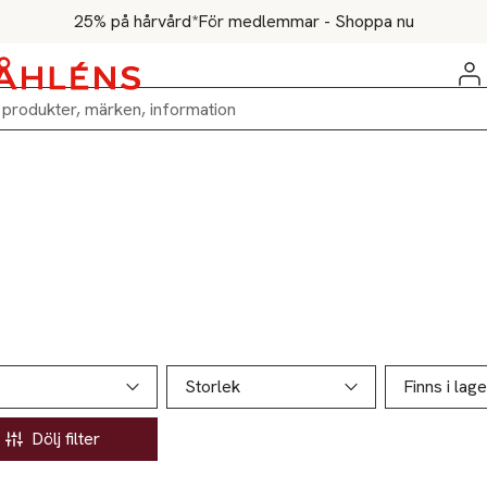
25% på hårvård*
För medlemmar - Shoppa nu
ill produktsidan
ver produkter
Storlek
Finns i lage
Dölj filter