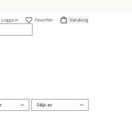
Logga in
Favoriter
Varukorg
Varukorg
r
Säljs av