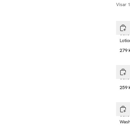
Visar 
KIK
Sake
Lotio
279 
KIK
Sake 
259 
KIK
Sake
Was