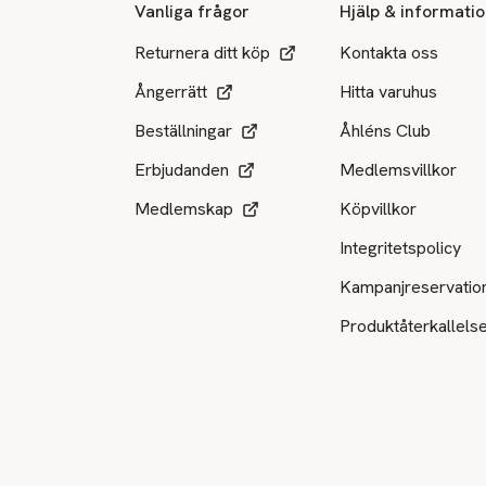
Vanliga frågor
Hjälp & informati
Returnera ditt köp
Kontakta oss
Ångerrätt
Hitta varuhus
Beställningar
Åhléns Club
Erbjudanden
Medlemsvillkor
Medlemskap
Köpvillkor
Integritetspolicy
Kampanjreservatio
Produktåterkallels
Tillgängliga betalsätt