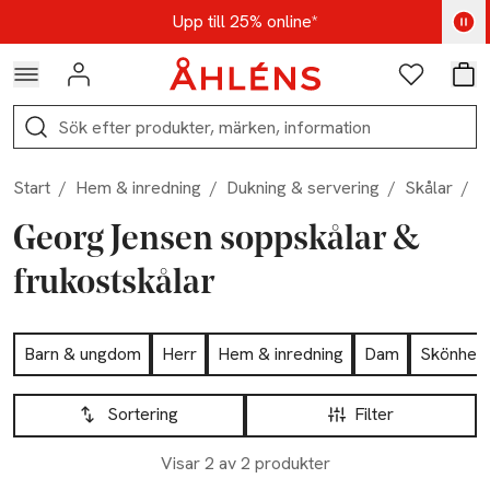
Hoppa till navigationsmenyn
Hoppa till innehåll
Hoppa till sidfot
Kod: AUG25 - Shoppa nu
Upp till 25% online*
Logga in
Favoriter
Var
Sök
Start
/
Hem & inredning
/
Dukning & servering
/
Skålar
/
S
Georg Jensen soppskålar &
frukostskålar
Hoppa till produktsidan
Barn & ungdom
Herr
Hem & inredning
Dam
Skönhet
Hoppa till produktsidan
Lista över produkter
Sortering
Filter
Visar 2 av 2 produkter