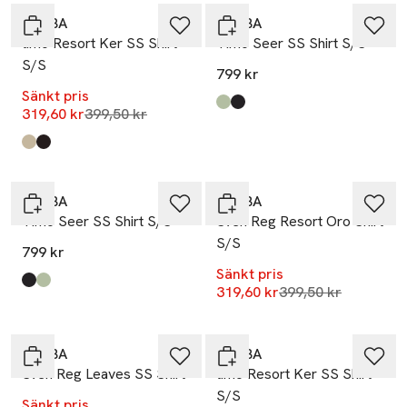
GABBA
GABBA
timo Resort Ker SS Shirt
Timo Seer SS Shirt S/S
S/S
799 kr
Sänkt pris
Produkten finns i färgerna:
Green Sea
Black
,
,
Lägsta pris 30 dagar
319,60 kr
399,50 kr
Produkten finns i färgerna:
Alfa Green
Black
,
,
-20%
GABBA
GABBA
Timo Seer SS Shirt S/S
Sven Reg Resort Oro Shirt
S/S
799 kr
Sänkt pris
Produkten finns i färgerna:
Black
Green Sea
,
,
Lägsta pris 30 dag
319,60 kr
399,50 kr
-20%
-20%
GABBA
GABBA
Sven Reg Leaves SS Shirt
timo Resort Ker SS Shirt
S/S
Sänkt pris