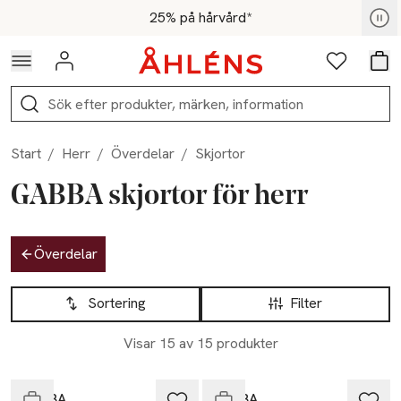
Hoppa till navigationsmenyn
Hoppa till innehåll
Hoppa till sidfot
För medlemmar - Shoppa nu
25% på hårvård*
Logga in
Favoriter
Var
Sök
Start
/
Herr
/
Överdelar
/
Skjortor
GABBA skjortor för herr
Hoppa till produktsidan
Överdelar
Hoppa till produktsidan
Lista över produkter
Sortering
Filter
Nyhet
Nyhet
Visar 15 av 15 produkter
Slut i lager
Slut i lager
GABBA
GABBA