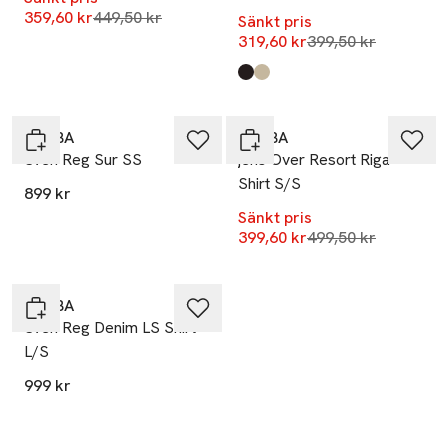
Lägsta pris 30 dagar
359,60 kr
449,50 kr
Sänkt pris
Lägsta pris 30 dag
319,60 kr
399,50 kr
Produkten finns i färgerna:
Black
Alfa Green
,
,
-20%
GABBA
GABBA
Sven Reg Sur SS
jens Over Resort Riga
Shirt S/S
899 kr
Sänkt pris
Lägsta pris 30 dag
399,60 kr
499,50 kr
GABBA
Sven Reg Denim LS Shirt
L/S
999 kr