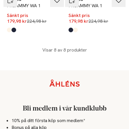
FRSAMMY WA 1
FRSAMMY WA 1
Sänkt pris
Sänkt pris
Lägsta pris 30 dagar
Lägsta pris 30 dag
179,98 kr
224,98 kr
179,98 kr
224,98 kr
Produkten finns i färgerna:
Whisper White
Navy Blazer
,
,
Produkten finns i färgerna:
Navy Blazer
Whisper White
,
,
Visar 8 av 8 produkter
Sidfot
Bli medlem i vår kundklubb
10% på ditt första köp som medlem*
Bonus på alla köp