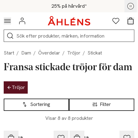
Hoppa till navigationsmenyn
Hoppa till innehåll
Hoppa till sidfot
För medlemmar - Shoppa nu
25% på hårvård*
Logga in
Favoriter
Var
Sök
Start
/
Dam
/
Överdelar
/
Tröjor
/
Stickat
Fransa stickade tröjor för dam
Hoppa till produktsidan
Tröjor
Hoppa till produktsidan
Lista över produkter
Sortering
Filter
Visar 8 av 8 produkter
Fransa
Fransa