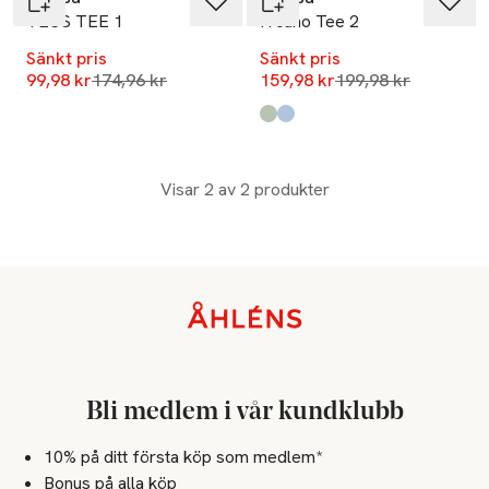
TESS TEE 1
Frcano Tee 2
Sänkt pris
Sänkt pris
Lägsta pris 30 dagar
Lägsta pris 30 dag
99,98 kr
174,96 kr
159,98 kr
199,98 kr
Produkten finns i färgerna:
Desert Sage Stripe
Hydrangea Stripe
,
,
Visar 2 av 2 produkter
Sidfot
Bli medlem i vår kundklubb
10% på ditt första köp som medlem*
Bonus på alla köp