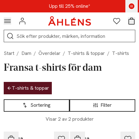
Hoppa till navigationsmenyn
Hoppa till innehåll
Hoppa till sidfot
Kod: AUG25 - Shoppa nu
Upp till 25% online*
Logga in
Favoriter
Var
Sök
Start
/
Dam
/
Överdelar
/
T-shirts & toppar
/
T-shirts
Fransa t-shirts för dam
Hoppa till produktsidan
T-shirts & toppar
Hoppa till produktsidan
Lista över produkter
Sortering
Filter
Visar 2 av 2 produkter
-43%
-20%
Fransa
Fransa