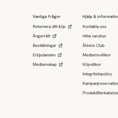
Vanliga frågor
Hjälp & informati
Returnera ditt köp
Kontakta oss
Ångerrätt
Hitta varuhus
Beställningar
Åhléns Club
Erbjudanden
Medlemsvillkor
Medlemskap
Köpvillkor
Integritetspolicy
Kampanjreservatio
Produktåterkallels
Tillgängliga betalsätt