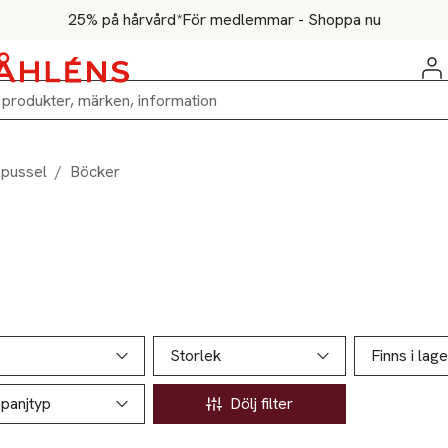
25% på hårvård*
För medlemmar - Shoppa nu
 pussel
/
Böcker
ill produktsidan
ver produkter
Storlek
Finns i lage
panjtyp
Dölj filter