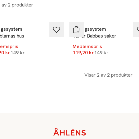
2 av 2 produkter
%
-20%
agssystem
Förlagssystem
blarnas hus
Var är Babbas saker
emspris
Medlemspris
Lägsta pris 30 dagar
Lägsta pris 30 daga
20 kr
149 kr
119,20 kr
149 kr
Visar 2 av 2 produkter