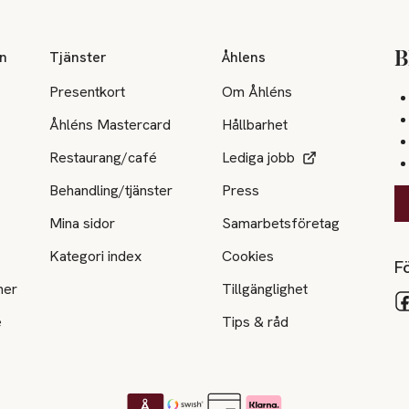
on
Tjänster
Åhlens
B
Presentkort
Om Åhléns
Åhléns Mastercard
Hållbarhet
Restaurang/café
Lediga jobb
Behandling/tjänster
Press
Mina sidor
Samarbetsföretag
Kategori index
Cookies
Fö
ner
Tillgänglighet
e
Tips & råd