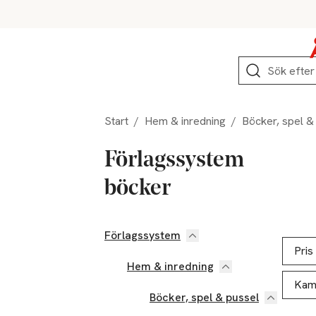
Hoppa till produktnavigation
Hoppa till innehåll
Hoppa till sidfot
Sök
Start
/
Hem & inredning
/
Böcker, spel &
Förlagssystem
böcker
Förlagssystem
Hoppa till produktsidan
Hoppa t
Lista ö
Pris
Hem & inredning
Kam
Böcker, spel & pussel