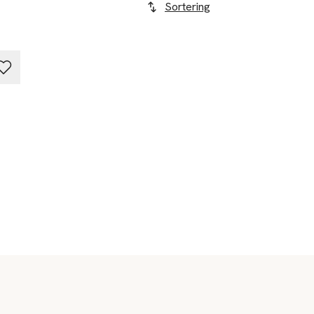
Sortering
r