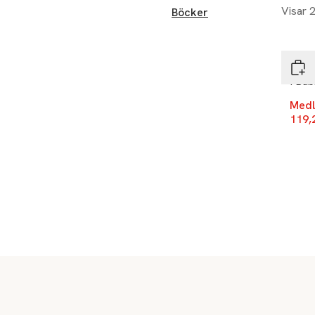
Visar 
Böcker
-20
Förl
I Bab
Medl
119,
Sidfot