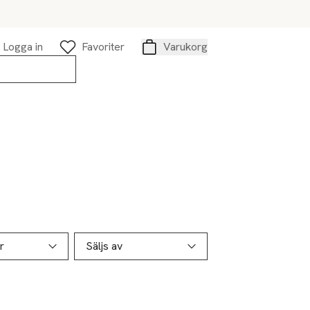
Logga in
Favoriter
Varukorg
Varukorg
r
Säljs av