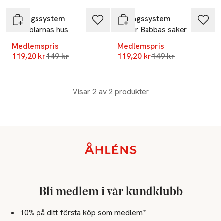
Förlagssystem
Förlagssystem
I Babblarnas hus
Var är Babbas saker
Medlemspris
Medlemspris
Lägsta pris 30 dagar
Lägsta pris 30 dag
119,20 kr
149 kr
119,20 kr
149 kr
Visar 2 av 2 produkter
Sidfot
Bli medlem i vår kundklubb
10% på ditt första köp som medlem*