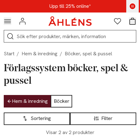
Hoppa till navigationsmenyn
Hoppa till innehåll
Hoppa till sidfot
Kod: AUG25 - Shoppa nu
Upp till 25% online*
Logga in
Favoriter
Var
Sök
Start
/
Hem & inredning
/
Böcker, spel & pussel
Förlagssystem böcker, spel &
pussel
Hoppa till produktsidan
Hem & inredning
Böcker
Hoppa till produktsidan
Lista över produkter
Sortering
Filter
Visar 2 av 2 produkter
-20%
-20%