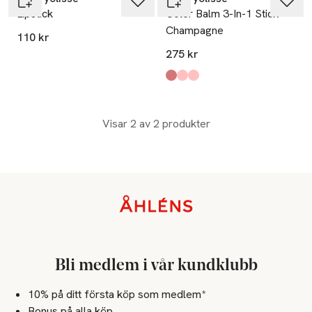
Lipstick
Color Balm 3-In-1 Stick
Champagne
110 kr
275 kr
Produkten finns i färgerna:
Intense Red
Raspberry Pink
Nude Pink
,
,
,
Visar 2 av 2 produkter
Sidfot
Bli medlem i vår kundklubb
10% på ditt första köp som medlem*
Bonus på alla köp