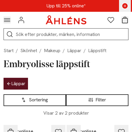
Hoppa till navigationsmenyn
Hoppa till innehåll
Hoppa till sidfot
Kod: AUG25 - Shoppa nu
Upp till 25% online*
Logga in
Favoriter
Var
Sök
Start
/
Skönhet
/
Makeup
/
Läppar
/
Läppstift
Embryolisse läppstift
Hoppa till produktsidan
Läppar
Hoppa till produktsidan
Lista över produkter
Sortering
Filter
Visar 2 av 2 produkter
Embryolisse
Embryolisse