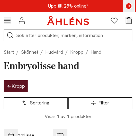
Hoppa till navigationsmenyn
Hoppa till innehåll
Hoppa till sidfot
Kod: AUG25 - Shoppa nu
Upp till 25% online*
Logga in
Favoriter
Var
Sök
Start
/
Skönhet
/
Hudvård
/
Kropp
/
Hand
Embryolisse hand
Hoppa till produktsidan
Kropp
Hoppa till produktsidan
Lista över produkter
Sortering
Filter
Visar 1 av 1 produkter
Embryolisse