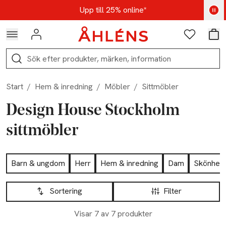
Hoppa till navigationsmenyn
Hoppa till innehåll
Hoppa till sidfot
Kod: AUG25 - Shoppa nu
Upp till 25% online*
Logga in
Favoriter
Var
Sök
Start
/
Hem & inredning
/
Möbler
/
Sittmöbler
Design House Stockholm
sittmöbler
Hoppa till produktsidan
Barn & ungdom
Herr
Hem & inredning
Dam
Skönhet
Hoppa till produktsidan
Lista över produkter
Sortering
Filter
Visar 7 av 7 produkter