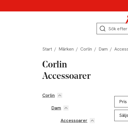
Hoppa till produktnavigation
Hoppa till innehåll
Hoppa till sidfot
Sök
Start
/
Märken
/
Corlin
/
Dam
/
Acces
Corlin
Accessoarer
Corlin
Hoppa till produktsidan
Hoppa t
Lista ö
Pris
Dam
Sälj
Accessoarer