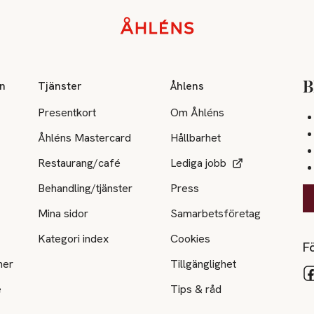
on
Tjänster
Åhlens
B
Presentkort
Om Åhléns
Åhléns Mastercard
Hållbarhet
Restaurang/café
Lediga jobb
Behandling/tjänster
Press
Mina sidor
Samarbetsföretag
Kategori index
Cookies
Fö
ner
Tillgänglighet
e
Tips & råd