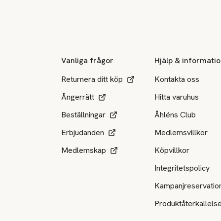
Sidfot
Vanliga frågor
Hjälp & informati
Returnera ditt köp
Kontakta oss
Ångerrätt
Hitta varuhus
Beställningar
Åhléns Club
Erbjudanden
Medlemsvillkor
Medlemskap
Köpvillkor
Integritetspolicy
Kampanjreservatio
Produktåterkallels
Tillgängliga betalsätt