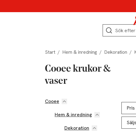
Hoppa till produktnavigation
Hoppa till innehåll
Hoppa till sidfot
Sök
Start
/
Hem & inredning
/
Dekoration
/
Cooee krukor &
vaser
Cooee
Hoppa till produktsidan
Hoppa t
Lista ö
Pris
Hem & inredning
Sälj
Dekoration