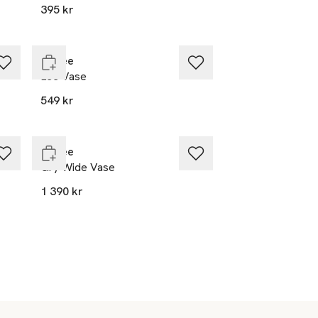
395 kr
Endast i varuhus
Cooee
Lee Vase
549 kr
Endast i varuhus
Cooee
Gry Wide Vase
1 390 kr