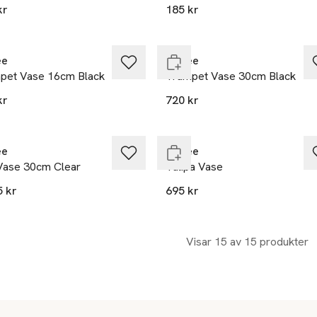
kr
185 kr
 i lager
Endast i varuhus
ee
Cooee
pet Vase 16cm Black
Trumpet Vase 30cm Black
kr
720 kr
ast i varuhus
Endast i varuhus
ee
Cooee
Vase 30cm Clear
Tulipa Vase
5 kr
695 kr
Visar 15 av 15 produkter