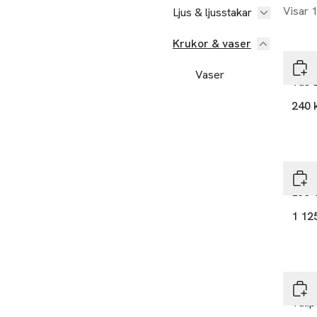
Visar 
Ljus & ljusstakar
Krukor & vaser
Coo
Vaser
Vas 
240 
Coo
1 12
Coo
Tuli