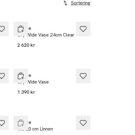
Sortering
Cooee
Gry Wide Vase 24cm Clear
2 620 kr
Cooee
Gry Wide Vase
1 390 kr
Endast i varuhus
Cooee
Isla 20 cm Linnen