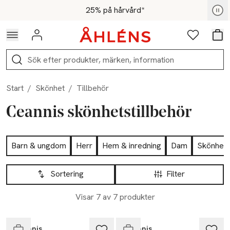
Hoppa till navigationsmenyn
Hoppa till innehåll
Hoppa till sidfot
För medlemmar - Shoppa nu
25% på hårvård*
Logga in
Favoriter
Var
Sök
Start
/
Skönhet
/
Tillbehör
Ceannis skönhetstillbehör
Hoppa till produktsidan
Barn & ungdom
Herr
Hem & inredning
Dam
Skönhet
Hoppa till produktsidan
Lista över produkter
Sortering
Filter
Visar 7 av 7 produkter
Slut i lager
Endast i varuhus
Ceannis
Ceannis