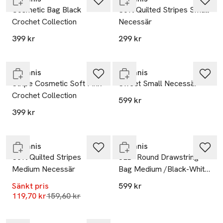
Cosmetic Bag Black
Soft Quilted Stripes Small
Crochet Collection
Necessär
399 kr
299 kr
Endast i varuhus
Endast i varuhus
Ceannis
Ceannis
Stripe Cosmetic Soft Pink
Sweet Small Necessär
Crochet Collection
599 kr
-25%
399 kr
Slut i lager
Endast i varuhus
Ceannis
Ceannis
Soft Quilted Stripes
JLB- Round Drawstring
Medium Necessär
Bag Medium /Black-White
Necessär
Sänkt pris
599 kr
Lägsta pris 30 dagar
119,70 kr
159,60 kr
Slut i lager