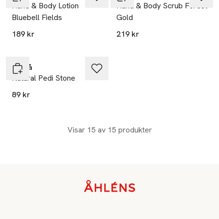
Hand & Body Lotion
Hand & Body Scrub Forest
Bluebell Fields
Gold
189 kr
219 kr
Berså
Natural Pedi Stone
89 kr
Visar 15 av 15 produkter
Sidfot