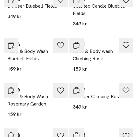
Diffuser Bluebell Fields
Scented Candle Bluebell
Fields
349 kr
349 kr
Berså
Berså
Hand & Body Wash
Hand & Body wash
Bluebell Fields
Climbing Rose
159 kr
159 kr
Berså
Berså
Hand & Body Wash
Diffuser Climbing Rose
Rosemary Garden
349 kr
159 kr
Berså
Berså