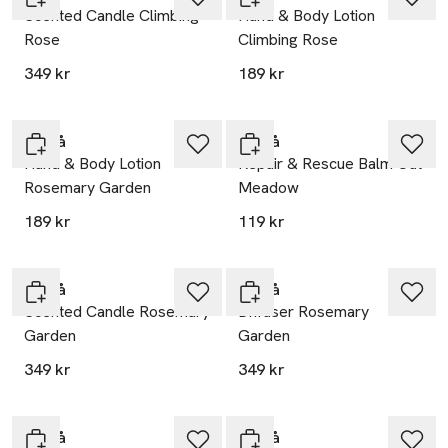
Scented Candle Climbing
Hand & Body Lotion
Rose
Climbing Rose
349 kr
189 kr
Berså
Berså
Hand & Body Lotion
Repair & Rescue Balm Oat
Rosemary Garden
Meadow
189 kr
119 kr
Berså
Berså
Scented Candle Rosemary
Diffuser Rosemary
Garden
Garden
349 kr
349 kr
Berså
Berså