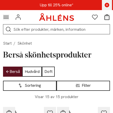
Hoppa till navigationsmenyn
Hoppa till innehåll
Hoppa till sidfot
Kod: AUG25 - Shoppa nu
Upp till 25% online*
Logga in
Favoriter
Var
Sök
Start
/
Skönhet
Berså skönhetsprodukter
Hoppa till produktsidan
Berså
Hudvård
Doft
Hoppa till produktsidan
Lista över produkter
Sortering
Filter
Visar 15 av 15 produkter
Berså
Berså