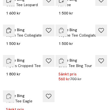
Cade Tee Leopard
Avi Tee
Nyhet
1 600 kr
1 500 kr
Slut i lager
Anine Bing
Anine Bing
Jaylin Tee Collegiate
Jayline Tee Collegiate
-20%
1 500 kr
1 500 kr
Slut i lager
Slut i lager
Anine Bing
Anine Bing
Myers Cropped Tee
Louis Tee Bing Tour
1 800 kr
Sänkt pris
-20%
Lägsta pris 30 dagar
560 kr
700 kr
Slut i lager
Anine Bing
Kent Tee Eagle
Sänkt pris