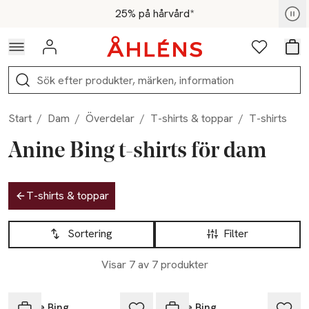
Hoppa till navigationsmenyn
Hoppa till innehåll
Hoppa till sidfot
För medlemmar - Shoppa nu
25% på hårvård*
Logga in
Favoriter
Var
Sök
Start
/
Dam
/
Överdelar
/
T-shirts & toppar
/
T-shirts
Anine Bing t-shirts för dam
Hoppa till produktsidan
T-shirts & toppar
Hoppa till produktsidan
Lista över produkter
Sortering
Filter
Visar 7 av 7 produkter
Anine Bing
Anine Bing