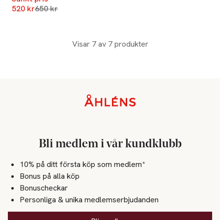
Lägsta pris 30 dagar
520 kr
650 kr
Visar 7 av 7 produkter
Sidfot
Bli medlem i vår kundklubb
10% på ditt första köp som medlem*
Bonus på alla köp
Bonuscheckar
Personliga & unika medlemserbjudanden