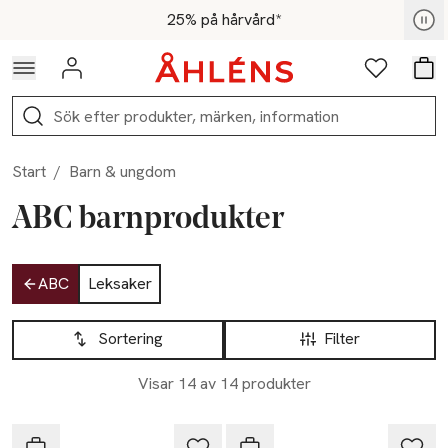
Hoppa till navigationsmenyn
Hoppa till innehåll
Hoppa till sidfot
För medlemmar - Shoppa nu
25% på hårvård*
Logga in
Favoriter
Var
Sök
Start
/
Barn & ungdom
ABC barnprodukter
Hoppa till produktsidan
ABC
Leksaker
Hoppa till produktsidan
Lista över produkter
Sortering
Filter
-20%
-20%
Visar 14 av 14 produkter
Nyhet
Nyhet
ABC
ABC