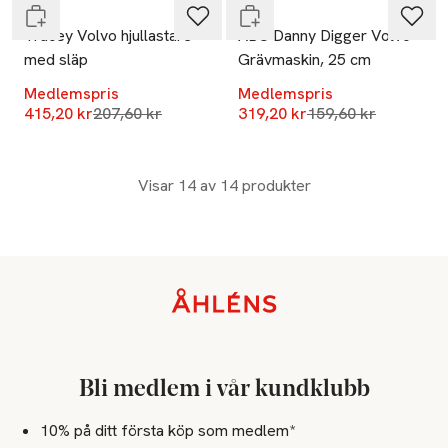
ABC
ABC
Tracey Volvo hjullastare
ABC Danny Digger Volvo
med släp
Grävmaskin, 25 cm
Medlemspris
Medlemspris
Lägsta pris 30 dagar
Lägsta pris 30 dag
415,20 kr
207,60 kr
319,20 kr
159,60 kr
Visar 14 av 14 produkter
Sidfot
Bli medlem i vår kundklubb
10% på ditt första köp som medlem*