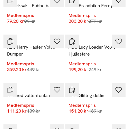
Badleksak - Bubbelbadbåt
ABC Brandbilen Ferdy Fire
Medlemspris
Medlemspris
-20%
-20%
Lägsta pris 30 dagar
Lägsta pris 30 dag
79,20 kr
99 kr
303,20 kr
379 kr
Nyhet
Nyhet
ABC
ABC
ABC Harry Hauler Volvo
ABC Lucy Loader Volvo
Dumper
Hjullastare
Medlemspris
Medlemspris
-20%
-20%
Lägsta pris 30 dagar
Lägsta pris 30 dag
359,20 kr
449 kr
199,20 kr
249 kr
Nyhet
Nyhet
ABC
ABC
Val med vattenfontän
ABC Glittrig delfin
Medlemspris
Medlemspris
-20%
Lägsta pris 30 dagar
Lägsta pris 30 dag
111,20 kr
139 kr
151,20 kr
189 kr
Nyhet
-20%