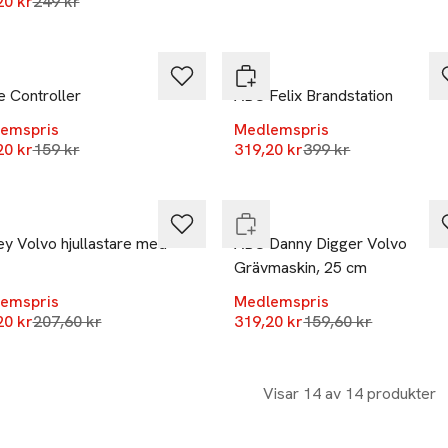
Lägsta pris 30 dagar
20 kr
%
249 kr
et
-20%
ABC
 Controller
ABC Felix Brandstation
emspris
Medlemspris
Lägsta pris 30 dagar
Lägsta pris 30 daga
20 kr
0%
159 kr
319,20 kr
+100%
399 kr
 i lager
Endast i varuhus
ABC
y Volvo hjullastare med
ABC Danny Digger Volvo
Grävmaskin, 25 cm
emspris
Medlemspris
Lägsta pris 30 dagar
Lägsta pris 30 daga
20 kr
207,60 kr
319,20 kr
159,60 kr
Visar 14 av 14 produkter