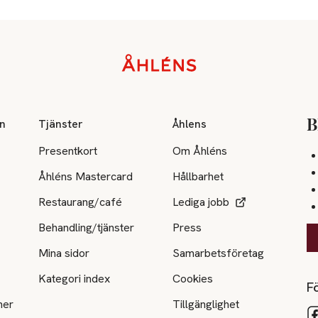
on
Tjänster
Åhlens
B
Presentkort
Om Åhléns
Åhléns Mastercard
Hållbarhet
Restaurang/café
Lediga jobb
Behandling/tjänster
Press
Mina sidor
Samarbetsföretag
Kategori index
Cookies
Fö
ner
Tillgänglighet