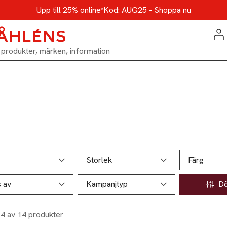
Upp till 25% online*
Kod: AUG25 - Shoppa nu
ill produktsidan
ver produkter
Storlek
Färg
s av
Kampanjtyp
Döl
14 av 14 produkter
%
-20%