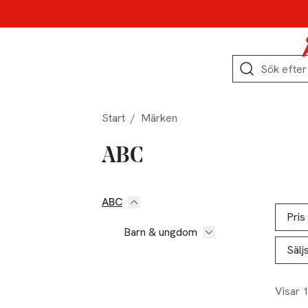
Hoppa till produktnavigation
Hoppa till innehåll
Hoppa till sidfot
Sök
Start
/
Märken
ABC
ABC
Hoppa till produktsidan
Hoppa t
Lista ö
Pris
Barn & ungdom
Sälj
Visar 
-20