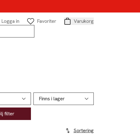
Logga in
Favoriter
Varukorg
Varukorg
Finns i lager
j filter
Sortering
-20%