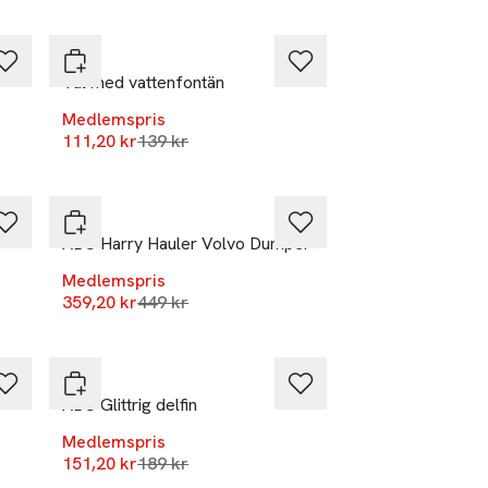
Nyhet
ABC
Val med vattenfontän
Medlemspris
r
Lägsta pris 30 dagar
111,20 kr
-20%
139 kr
Nyhet
ABC
ABC Harry Hauler Volvo Dumper
Medlemspris
Lägsta pris 30 dagar
359,20 kr
-20%
449 kr
Nyhet
ABC
ABC Glittrig delfin
Medlemspris
r
Lägsta pris 30 dagar
151,20 kr
189 kr