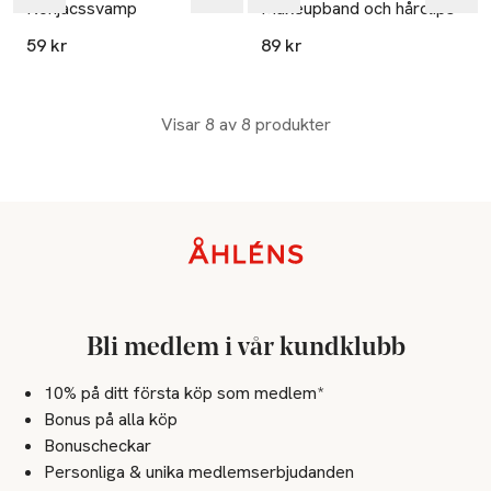
Konjacssvamp
Makeupband och hårclips
59 kr
89 kr
Visar 8 av 8 produkter
Sidfot
Bli medlem i vår kundklubb
10% på ditt första köp som medlem*
Bonus på alla köp
Bonuscheckar
Personliga & unika medlemserbjudanden