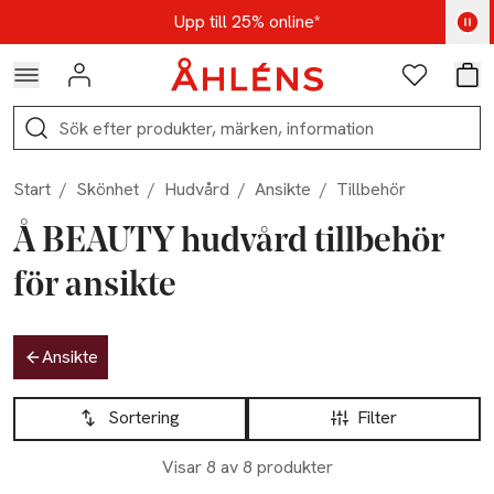
Hoppa till navigationsmenyn
Hoppa till innehåll
Hoppa till sidfot
Kod: AUG25 - Shoppa nu
Upp till 25% online*
Logga in
Favoriter
Var
Sök
Start
/
Skönhet
/
Hudvård
/
Ansikte
/
Tillbehör
Å BEAUTY hudvård tillbehör
för ansikte
Hoppa till produktsidan
Ansikte
Hoppa till produktsidan
Lista över produkter
Sortering
Filter
Visar 8 av 8 produkter