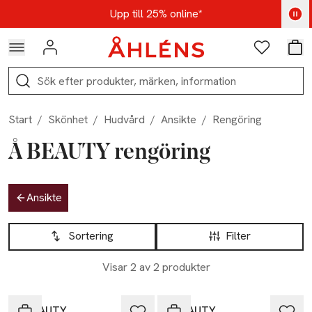
Hoppa till navigationsmenyn
Hoppa till innehåll
Hoppa till sidfot
Kod: AUG25 - Shoppa nu
Upp till 25% online*
Logga in
Favoriter
Var
Sök
Start
/
Skönhet
/
Hudvård
/
Ansikte
/
Rengöring
Å BEAUTY rengöring
Hoppa till produktsidan
Ansikte
Hoppa till produktsidan
Lista över produkter
Sortering
Filter
Visar 2 av 2 produkter
Å BEAUTY
Å BEAUTY