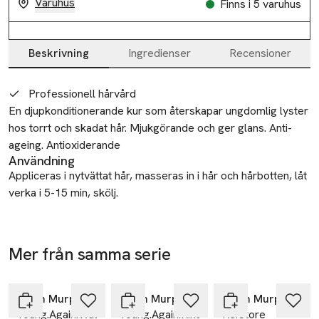
Varuhus
Finns i 5 varuhus
Beskrivning
Ingredienser
Recensioner
Beskrivning
Professionell hårvård
En djupkonditionerande kur som återskapar ungdomlig lyster 
hos torrt och skadat hår. Mjukgörande och ger glans. Anti-
ageing. Antioxiderande
Användning
Appliceras i nytvättat hår, masseras in i hår och hårbotten, låt
verka i 5-15 min, skölj.
Tillverkare
Session MAP
Mer från samma serie
Refshalevej 163A
Hoppa över bildspelet
2. DK-1432 København
Denmark
Kevin Murphy
Kevin Murphy
Kevin Murphy
Young.Again.Wash
Young.Again.Rinse
Re.Store