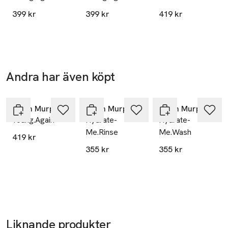
KMRegulatory@kevinmurphy.com.au
E-post
399 kr
399 kr
419 kr
Mobilnummer
SKU: 44655496
Andra har även köpt
Hoppa över bildspelet
Kevin Murphy
Kevin Murphy
Kevin Murphy
Young.Again
Hydrate-
Hydrate-
Me.Rinse
Me.Wash
419 kr
355 kr
355 kr
Liknande produkter