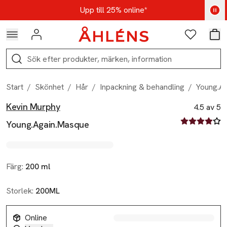
Hoppa till navigationsmenyn
Hoppa till innehåll
Hoppa till sidfot
Kod: AUG25 - Shoppa nu
Upp till 25% online*
Logga in
Favoriter
Var
Sök
Start
/
Skönhet
/
Hår
/
Inpackning & behandling
/
Young.A
Kevin Murphy
Produktbilder
Hoppa över bildspelet
Produktinformation
4.5 av 5
4.5 av fem st
Young.Again.Masque
Färg:
200 ml
Storlek:
200ML
Online