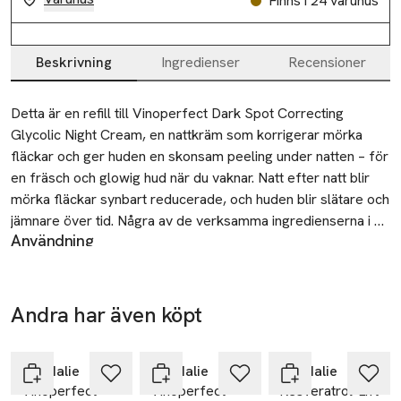
Finns i 24 varuhus
Beskrivning
Ingredienser
Recensioner
Beskrivning
Detta är en refill till Vinoperfect Dark Spot Correcting 
Glycolic Night Cream, en nattkräm som korrigerar mörka 
fläckar och ger huden en skonsam peeling under natten – för 
en fräsch och glowig hud när du vaknar. Natt efter natt blir 
mörka fläckar synbart reducerade, och huden blir slätare och 
jämnare över tid. Några av de verksamma ingredienserna i 
Användning
formulan är viniferine, papayaenzymer och glykolsyra. 
Applicera på ansikte och hals på kvällen, efter serum. Undvik
Oljefri, icke-komedogen och dermatologiskt testad. 95% 
ögonkonturen.
ingredienser av naturligt ursprung.

Andra har även köpt
Tips!
• Korrigerar mörka fläckar

Hoppa över bildspelet
För en ännu mer sensorisk upplevelse: applicera ett riktligt
• För en slätare, jämnare och glowig hud

lager, likt en ansiktsmask, på kvällen och låt huden absorbera
• Passar alla hudtyper

Caudalie
Caudalie
Caudalie
krämen medan du sover.
Vinoperfect
Vinoperfect
Resveratrol-Lift
• Vegansk formula
