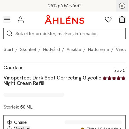
Hoppa till navigationsmenyn
Hoppa till innehåll
Hoppa till sidfot
För medlemmar - Shoppa nu
25% på hårvård*
Logga in
Favoriter
Var
Sök
Start
/
Skönhet
/
Hudvård
/
Ansikte
/
Nattcreme
/
Vinope
Produktbilder
Hoppa över bildspelet
Produktinformation
Caudalie
5 av 5
Vinoperfect Dark Spot Correcting Glycolic
5 av fem stjä
Night Cream Refill
Storlek:
50 ML
Online
Varuhus