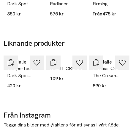
SKU: 66254582
Dark Spot
Radiance
Firming
Niacinamide
Serum
Cashmere
90% upplevde att deras mörka fläckar korrigerades*

350 kr
575 kr
Från
475 kr
Moisturizer
Complexion
Cream
*Klinisk studie, självutvärdering, 21 frivilliga. 56 dagar.
Refill
Correcting
Liknande produkter
25% vid köp
över 200kr
Hoppa över bildspelet
Caudalie
Skir
Caudalie
Vinoperfect
NIGHT CREAM
Premier Cru
Dark Spot
The Cream
109 kr
Correcting
Refill
420 kr
890 kr
Glycolic Night
Cream
Från Instagram
Tagga dina bilder med @ahlens för att synas i vårt flöde.