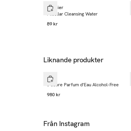
FRÅN ÖPPEN 
Garnier
Micellar Cleansing Water
Tillverkare
L'Oreal LPD
89 kr
14
rue Royale
75008 Paris
France
Liknande produkter
kontakt@lor
E-post
Hoppa över bildspelet
Mobilnumme
DIOR
SKU: 88227845
J’adore Parfum d'Eau Alcohol-Free
980 kr
Från Instagram