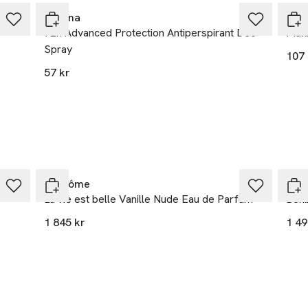
LÅGA OCH ANDRA VÄRMEKÄLLOR. UNDVIK ATT SPRAYA MOT
Rexona
Rex
72h Advanced Protection Antiperspirant Deo
Maxi
Spray
107 
57 kr
eal.com
r
Lancôme
Vikt
La vie est belle Vanille Nude Eau de Parfum
Bon
1 845 kr
1 49