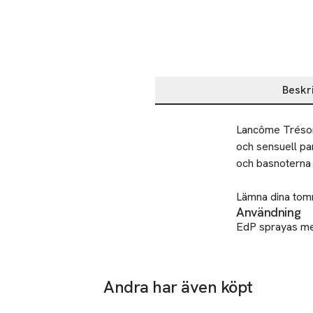
Beskr
Beskrivning
Lancôme Trésor 
och sensuell par
och basnoterna a
Lämna dina tomm
Användning
EdP sprayas med
en tung doft i d
Återvinning
Lämna dina tomm
Andra har även köpt
Säkerhet
VIKTIGT: PRO
Hoppa över bildspelet