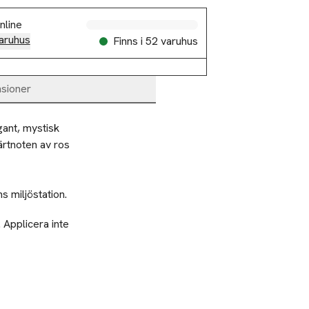
nline
aruhus
Finns i 52 varuhus
sioner
ant, mystisk 
ärtnoten av ros 
 miljöstation.
Applicera inte
ften!
 miljöstation.
 ÅTSKILT