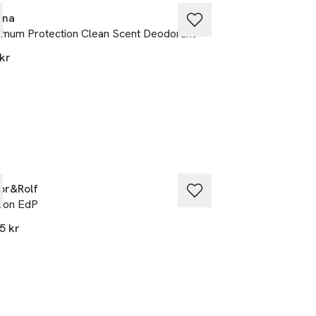
 ÖGONEN.
ona
Lancôme
mum Protection Clean Scent Deodorant
Monsieur Big Mas
kr
445 kr
or&Rolf
Narciso Rodrigue
bon EdP
For Her EdP
5 kr
1 920 kr