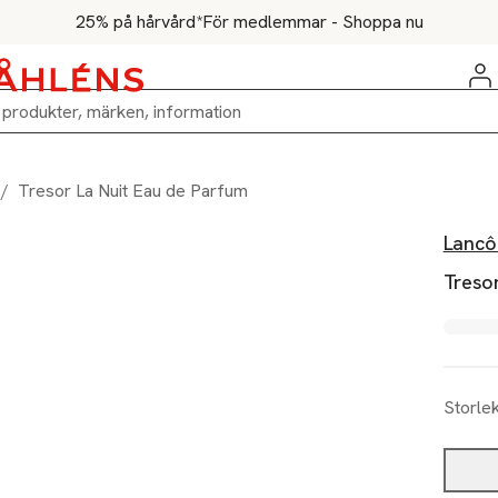
25% på hårvård*
För medlemmar - Shoppa nu
/
Tresor La Nuit Eau de Parfum
Lanc
Treso
Storle