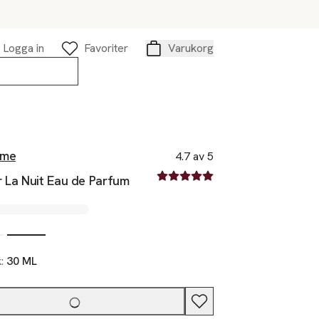
Logga in
Favoriter
Varukorg
Varukorg
ôme
4.7 av 5
4.7 av fem stjärnor
r La Nuit Eau de Parfum
k:
30 ML