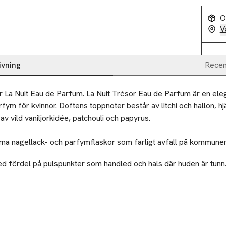
O
V
ivning
Recen
La Nuit Eau de Parfum. La Nuit Trésor Eau de Parfum är en eleg
fym för kvinnor. Doftens toppnoter består av litchi och hallon, hj
v vild vaniljorkidée, patchouli och papyrus.

a nagellack- och parfymflaskor som farligt avfall på kommunens
 fördel på pulspunkter som handled och hals där huden är tunn. 
ekolletaget, då 'stänger' näsan av och du kan inte själv njuta av do
a nagellack- och parfymflaskor som farligt avfall på kommunens
DUKTEN ÄR BRANDFARLIG TILLS DEN HAR TORKAT. ANVÄNDS