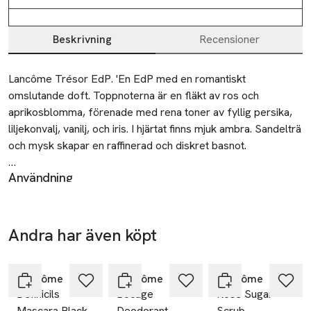
Beskrivning
Recensioner
Beskrivning
Lancôme Trésor EdP. 'En EdP med en romantiskt 
omslutande doft. Toppnoterna är en fläkt av ros och 
aprikosblomma, förenade med rena toner av fyllig persika, 
liljekonvalj, vanilj, och iris. I hjärtat finns mjuk ambra. Sandelträ 
och mysk skapar en raffinerad och diskret basnot.

Användning
Lämna dina tomma nagellack- och parfymflaskor som farligt 
EdP sprayas med fördel på pulspunkter som handled och
avfall på kommunens miljöstation.
hals där huden är tunn. För en lättare doft, spraya i luften och
gå sedan genom molnet.
Andra har även köpt
Återvinning
Lämna dina tomma nagellack- och parfymflaskor som farligt
Hoppa över bildspelet
avfall på kommunens miljöstation.
Lancôme
Lancôme
Lancôme
Säkerhet
Definicils
Bocage
Rose Sugar
VIKTIGT: PRODUKTEN ÄR BRANDFARLIG TILLS DEN HAR
Mascara Black
Deodorant
Scrub