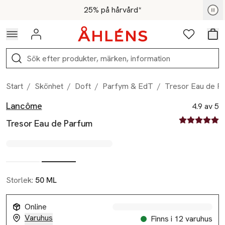
Hoppa till navigationsmenyn
Hoppa till innehåll
Hoppa till sidfot
För medlemmar - Shoppa nu
25% på hårvård*
Logga in
Favoriter
Var
Sök
Start
/
Skönhet
/
Doft
/
Parfym & EdT
/
Tresor Eau de P
Lancôme
Produktbilder
Hoppa över bildspelet
Produktinformation
4.9 av 5
4.9 av fem st
Tresor Eau de Parfum
Storlek:
50 ML
Online
Varuhus
Finns i 12 varuhus