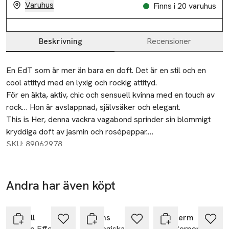
Varuhus
Finns i 20 varuhus
Beskrivning
Recensioner
Beskrivning
En EdT som är mer än bara en doft. Det är en stil och en 
cool attityd med en lyxig och rockig attityd.

För en äkta, aktiv, chic och sensuell kvinna med en touch av 
rock… Hon är avslappnad, självsäker och elegant.

This is Her, denna vackra vagabond sprinder sin blommigt 
kryddiga doft av jasmin och rosépeppar.

Mjuk men med ett rockigt hjärta av Kastanj & Benzoin. Det 
SKU: 89062978
feminina förstärks med en intesiv bas av sandelträ.
Andra har även köpt
Ta 2 betala
35:-
Hoppa över bildspelet
Ardell
Åhléns
Biotherm
Studio Effects
Ekologiska
Lait Corporel