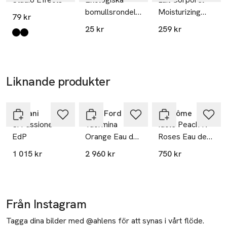
bomullsrondeller,
Moisturizing
79 kr
80 st
Body Lotion
25 kr
259 kr
Produkten finns i färgerna:
Demi Wispies
Wispies
,
,
Liknande produkter
Hoppa över bildspelet
Armani
Tom Ford
Lancôme
Sí Passione
Taormina
Idôle Peach’N
EdP
Orange Eau de
Roses Eau de
Parfum
Parfum
1 015 kr
2 960 kr
750 kr
Från Instagram
Tagga dina bilder med @ahlens för att synas i vårt flöde.