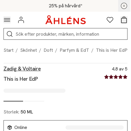
Hoppa till navigationsmenyn
Hoppa till innehåll
Hoppa till sidfot
För medlemmar - Shoppa nu
25% på hårvård*
Logga in
Favoriter
Var
Sök
Start
/
Skönhet
/
Doft
/
Parfym & EdT
/
This is Her EdP
Produktbilder
Hoppa över bildspelet
Produktinformation
Zadig & Voltaire
4.8 av 5
4.8 av fem st
This is Her EdP
Storlek:
50 ML
Online