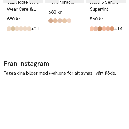
Teint Idole Ultra
Teint Miracle
Idôle 3 Serum
Mobilnummer
Wear Care &
Supertint
SKU: 65719095
680 kr
Glow 24H
680 kr
560 kr
Healthy Glow
Produkten finns i färgerna:
045 Sable Beige
03 Beige Diaphane
02 Beige Lys Rosé
01 Beige Albâtre
005 Beige Ivoire
,
,
,
,
,
till
till
+21
+14
Foundation
Produkten finns i färgerna:
245c
105w
230W
220c
310N
110C
,
,
,
,
,
,
Produkten finns i fä
20n
14n
34w
12n
22c
26w
,
,
,
,
,
,
Från Instagram
Tagga dina bilder med @ahlens för att synas i vårt flöde.