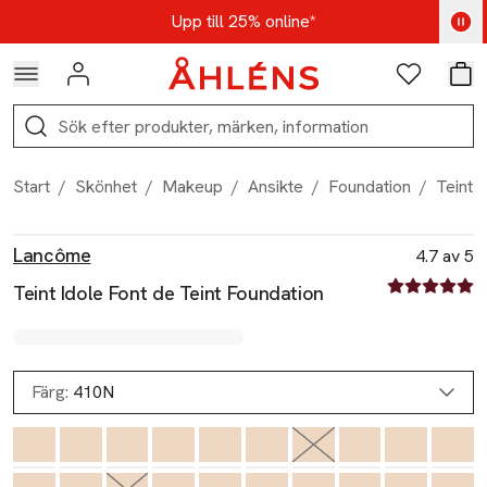
Hoppa till navigationsmenyn
Hoppa till innehåll
Hoppa till sidfot
Kod: AUG25 - Shoppa nu
Upp till 25% online*
Logga in
Favoriter
Var
Sök
Start
/
Skönhet
/
Makeup
/
Ansikte
/
Foundation
/
Teint 
Produktbilder
Hoppa över bildspelet
Produktinformation
Lancôme
4.7 av 5
4.7 av fem st
Teint Idole Font de Teint Foundation
Färg:
410N