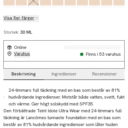
Visa fler färger
Storlek:
30 ML
Online
Varuhus
Finns i 53 varuhus
Slut i lager
Beskrivning
Ingredienser
Recensioner
Beskrivning
24-timmars full täckning med en bas som består av 81%
hudvårdande ingredienser. Motstår både vatten, svett, fukt
och värme. Ger högt solskydd med SPF35.
Den förbättrade Teint Idole Ultra Wear med 24-timmars full 
täckning är Lancômes tunnaste foundation med en bas som 
Slut i lager
består av 81% hudvårdande ingredienser som låter huden 