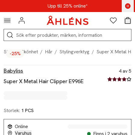
Hoppa till navigationsmenyn
Hoppa till innehåll
Hoppa till sidfot
Kod: AUG25 - Shoppa nu
Upp till 25% online*
Logga in
Favoriter
Var
Sök
Start
/
Skönhet
/
Hår
/
Stylingverktyg
/
Super X Metal Hai
-25%
Produktbilder
Hoppa över bildspelet
Produktinformation
Babyliss
4 av 5
4 av fem stjä
Super X Metal Hair Clipper E996E
Storlek:
1 PCS
Online
Varuhus
Finns i 2 varuhus