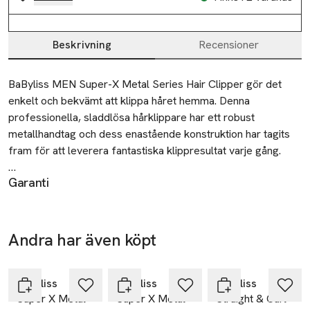
Beskrivning
Recensioner
Beskrivning
BaByliss MEN Super-X Metal Series Hair Clipper gör det 
enkelt och bekvämt att klippa håret hemma. Denna 
professionella, sladdlösa hårklippare har ett robust 
metallhandtag och dess enastående konstruktion har tagits 
fram för att leverera fantastiska klippresultat varje gång.

Garanti
De precisionsstyrda bladen i japanskt stål har en unik, 
3 års garanti
supervass klippningsvinkel för jämn och enkel klippning även 
Säkerhet
av längre, tjockare hår.

Läs säkerhetsanvisningarna innan du börjar använda
Andra har även köpt
produkten.
Det effektiva litiumjonbatteriet ger över 3 timmars trådlös 
-25%
-25%
Hoppa över bildspelet
användningstid med bibehållen effekt, även vid låga 
Tillverkare
laddningsnivåer. Den digitala displayen visar när laddning 
Babyliss
Babyliss
Babyliss
BaByliss Nordic AB
Super X Metal
Super X Metal
Straight & Curl
pågår och hur mycket batteritid som återstår.

ZI du Val de Calvigny 59141 Iwuy