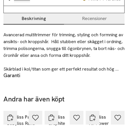
Beskrivning
Recensioner
Beskrivning
Avancerad multitrimmer för trimning, styling och formning av 
ansikts- och kroppshår.  Håll stubben eller skägget i ordning, 
trimma polisongerna, snygga till ögonbrynen, ta bort näs- och 
öronhår eller ansa och forma ditt kroppshår.

Skärblad i kol/titan som ger ett perfekt resultat och hög 
Garanti
precision under lång tid. Upp till 70 minuters användning utan 
3 år
sladd. 100 % vattentät. Kan användas våt eller torr för enkel 
rengöring.

Tillverkare
Andra har även köpt
BaByliss Nordic AB
Teknisk information

-25%
-25%
-25%
Hoppa över bildspelet
ZI du Val de Calvigny 59141 Iwuy
59141 Lwuy
Sladdlös multitrimmer

Babyliss Paris
Babyliss
Babyliss
Frankrike
BaByliss Rund
Graphite
Air Power
70 minuters användningstid utan sladd
