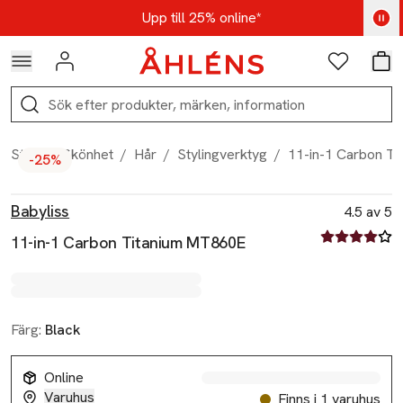
Hoppa till navigationsmenyn
Hoppa till innehåll
Hoppa till sidfot
Kod: AUG25 - Shoppa nu
Upp till 25% online*
Logga in
Favoriter
Var
Sök
Start
/
Skönhet
/
Hår
/
Stylingverktyg
/
11-in-1 Carbon T
-25%
Produktbilder
Hoppa över bildspelet
Produktinformation
Babyliss
4.5 av 5
4.5 av fem st
11-in-1 Carbon Titanium MT860E
Färg:
Black
Online
Varuhus
Finns i 1 varuhus