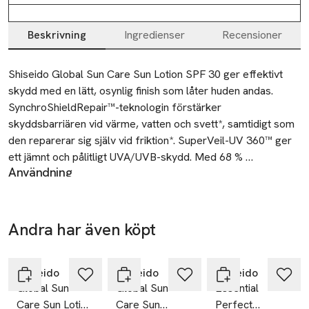
Beskrivning
Ingredienser
Recensioner
Beskrivning
Shiseido Global Sun Care Sun Lotion SPF 30 ger effektivt 
skydd med en lätt, osynlig finish som låter huden andas. 
SynchroShieldRepair™-teknologin förstärker 
skyddsbarriären vid värme, vatten och svett*, samtidigt som 
den reparerar sig själv vid friktion*. SuperVeil-UV 360™ ger 
ett jämnt och pålitligt UVA/UVB-skydd. Med 68 % 
Användning
hudvårdande ingredienser vårdar formulan huden samtidigt 
Användning: Skaka väl före användning. Applicera rikligt innan
som den skyddar. Safflorsextrakt stärker hudens 
solexponering och återapplicera ofta, särskilt efter
förnyelseprocess*, medan sjögräskomplex och 
svettning, bad eller handdukstorkning. Vid användning i
glycyrrhizinsyraderivat lugnar torr hud. Profense CEL 
Andra har även köpt
ansiktet, applicera efter din vanliga hudvård. Produkten kan
skyddar mot UV-skador som orsakar rynkor och mörka 
Hoppa över bildspelet
användas som makeupbas.
fläckar, och NatureSurgeComplex motverkar oxidativ 
stress*.

Shiseido
Shiseido
Shiseido
Viktigt! Begränsa solexponering, även om du bär solskydd.
Global Sun
Global Sun
Essential
Den snabbabsorberade, klibbfria formulan gör huden mjuk 
En för liten mängd solskydd försämrar skyddet avsevärt.
Care Sun Lotion
Care Sun
Perfect
och smidig, medan en funktionell doft neutraliserar svett och 