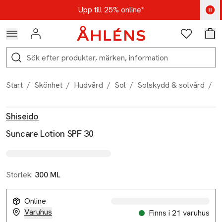
Hoppa till navigationsmenyn
Hoppa till innehåll
Hoppa till sidfot
Kod: AUG25 - Shoppa nu
Upp till 25% online*
Logga in
Favoriter
Var
Sök
Start
/
Skönhet
/
Hudvård
/
Sol
/
Solskydd & solvård
/
S
Produktbilder
Hoppa över bildspelet
Produktinformation
Shiseido
Suncare Lotion SPF 30
Storlek:
300 ML
Online
Varuhus
Finns i 21 varuhus