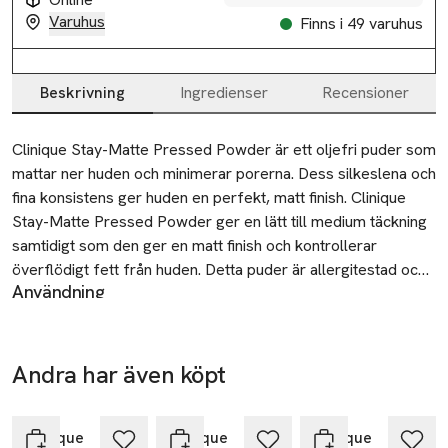
Varuhus
Finns i 49 varuhus
Beskrivning
Ingredienser
Recensioner
Beskrivning
Clinique Stay-Matte Pressed Powder är ett oljefri puder som 
mattar ner huden och minimerar porerna. Dess silkeslena och 
fina konsistens ger huden en perfekt, matt finish. Clinique 
Stay-Matte Pressed Powder ger en lätt till medium täckning 
samtidigt som den ger en matt finish och kontrollerar 
överflödigt fett från huden. Detta puder är allergitestad och 
Användning
100% fri från parfym.

Appliceras med puderborste eller medföljande applikator.
Kan användas över hela ansiktet eller endast på feta
 Vem passar produkten för?

områden. Makeupsvampen kan rengöras med tvål och
 Passar för kombinerad, fet hud och torr hud.

Andra har även köpt
vatten. Låt den torka innan nästa användning.
Hoppa över bildspelet
SKU: 43055367
 Det gör produkten:

 Pudret ger en fräsch och hållbar look som känns bekväm - 
Clinique
Clinique
Clinique