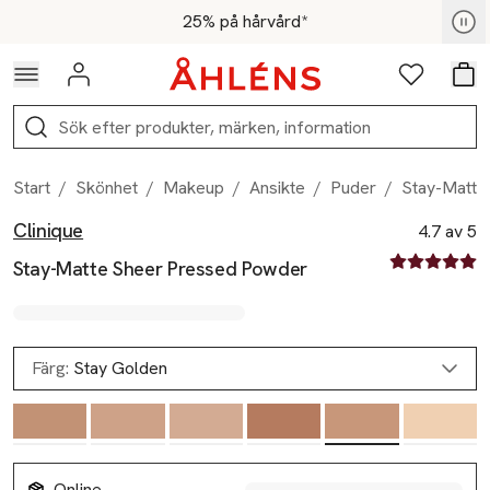
Hoppa till navigationsmenyn
Hoppa till innehåll
Hoppa till sidfot
För medlemmar - Shoppa nu
25% på hårvård*
Logga in
Favoriter
Var
Sök
Start
/
Skönhet
/
Makeup
/
Ansikte
/
Puder
/
Stay-Matte
Clinique
Produktbilder
Hoppa över bildspelet
Produktinformation
4.7 av 5
4.7 av fem st
Stay-Matte Sheer Pressed Powder
Färg:
Stay Golden
Online